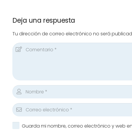
Deja una respuesta
Tu dirección de correo electrónico no será publicad
Guarda mi nombre, correo electrónico y web e