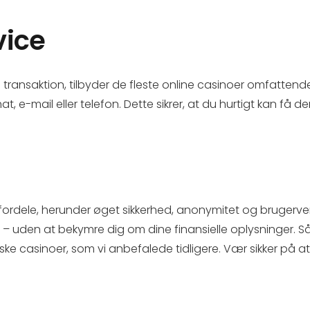
vice
ransaktion, tilbyder de fleste online casinoer omfattende 
, e-mail eller telefon. Dette sikrer, at du hurtigt kan få de
 fordele, herunder øget sikkerhed, anonymitet og bruger
 – uden at bekymre dig om dine finansielle oplysninger. Så
e casinoer, som vi anbefalede tidligere. Vær sikker på at s