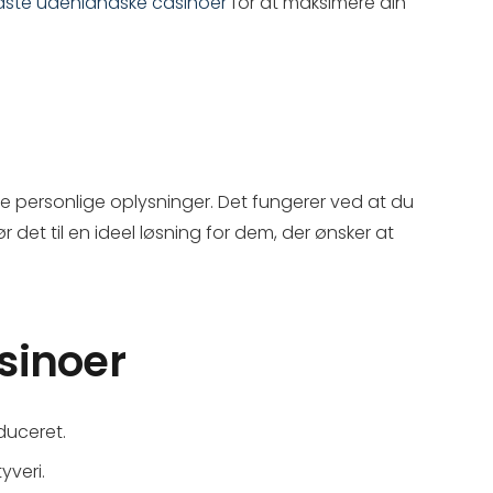
ste udenlandske casinoer
for at maksimere din
ne personlige oplysninger. Det fungerer ved at du
det til en ideel løsning for dem, der ønsker at
sinoer
duceret.
yveri.