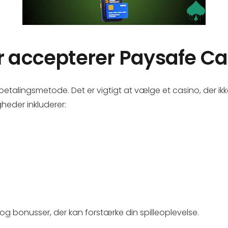
er accepterer Paysafe C
betalingsmetode. Det er vigtigt at vælge et casino, der i
heder inkluderer:
l og bonusser, der kan forstærke din spilleoplevelse.