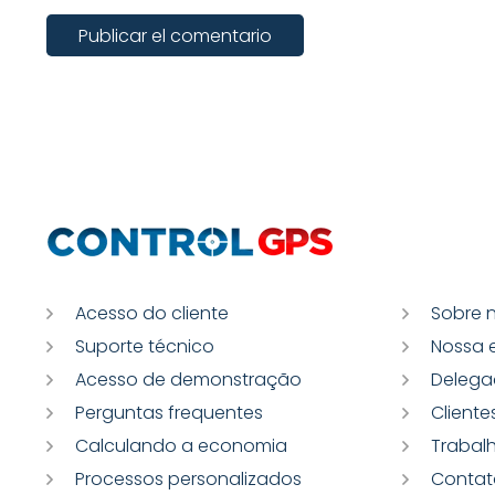
Publicar el comentario
Acesso do cliente
Sobre 
Suporte técnico
Nossa 
Acesso de demonstração
Delega
Perguntas frequentes
Cliente
Calculando a economia
Trabal
Processos personalizados
Contat