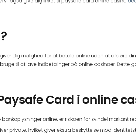
 vil også give dig linket til paysafe card online casino
bed
d?
iver dig mulighed for at betale online uden at afsløre di
ge til at lave indbetalinger på online casinoer. Dette gør 
Paysafe Card i online ca
 bankoplysninger online, er risikoen for svindel markant re
ver private, hvilket giver ekstra beskyttelse mod identitetst