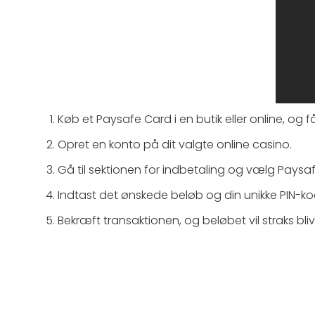
Køb et Paysafe Card i en butik eller online, og f
Opret en konto på dit valgte online casino.
Gå til sektionen for indbetaling og vælg Pays
Indtast det ønskede beløb og din unikke PIN-ko
Bekræft transaktionen, og beløbet vil straks blive 