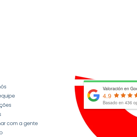
nós
Valoración en Go
4.9
equipe
Basado en
436
op
ções
s
har com a gente
o