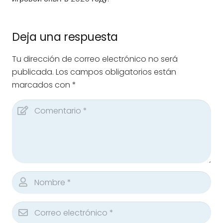
Deja una respuesta
Tu dirección de correo electrónico no será
publicada.
Los campos obligatorios están
marcados con
*