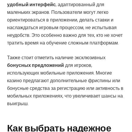
удобный интерфейс
, адаптированный для
маленьких экранов. Пользователи могут легко
ориентироваться в приложении, делать ставки и
наслаждаться игровым процессом, не испытывая
неудобств. Это особенно важно для тех, кто не хочет
тратить время на обучение сложным платформам.
Также стоит отметить наличие эксклюзивных
бонусных предложений
для игроков,
использующих мобильные приложения. Многие
казино предлагают дополнительные фриспины или
бонусные средства за регистрацию или активность в
мобильных приложениях, что увеличивает шансы на
выигрыш.
Как выбрать надежное