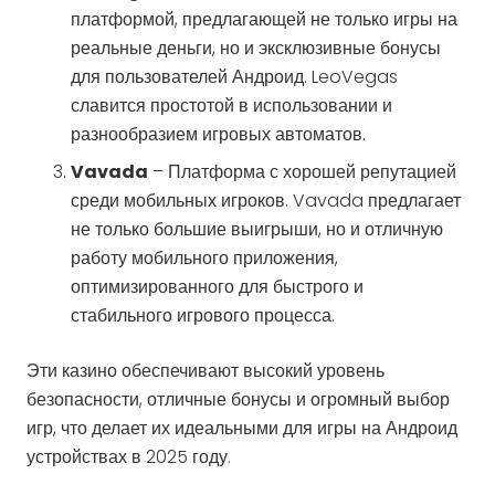
платформой, предлагающей не только игры на
реальные деньги, но и эксклюзивные бонусы
для пользователей Андроид. LeoVegas
славится простотой в использовании и
разнообразием игровых автоматов.
Vavada
– Платформа с хорошей репутацией
среди мобильных игроков. Vavada предлагает
не только большие выигрыши, но и отличную
работу мобильного приложения,
оптимизированного для быстрого и
стабильного игрового процесса.
Эти казино обеспечивают высокий уровень
безопасности, отличные бонусы и огромный выбор
игр, что делает их идеальными для игры на Андроид
устройствах в 2025 году.