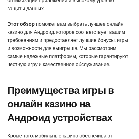
оптимизации приложений и высокому уровню
защиты данных.
Этот обзор
поможет вам выбрать лучшее онлайн
казино для Андроид, которое соответствует вашим
требованиям и предоставляет лучшие бонусы, игры
и возможности для выигрыша. Мы рассмотрим
самые надежные платформы, которые гарантируют
честную игру и качественное обслуживание.
Преимущества игры в
онлайн казино на
Андроид устройствах
Кроме того, мобильные казино обеспечивают