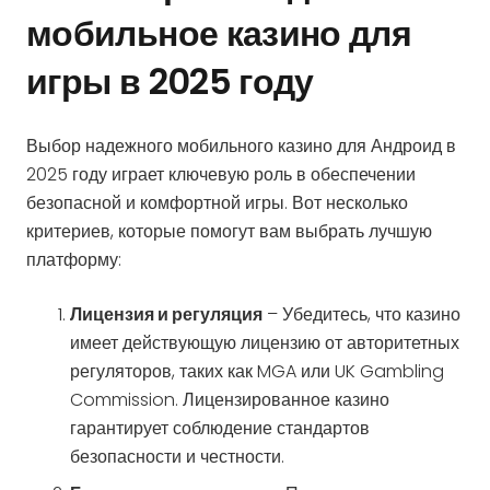
мобильное казино для
игры в 2025 году
Выбор надежного мобильного казино для Андроид в
2025 году играет ключевую роль в обеспечении
безопасной и комфортной игры. Вот несколько
критериев, которые помогут вам выбрать лучшую
платформу:
Лицензия и регуляция
– Убедитесь, что казино
имеет действующую лицензию от авторитетных
регуляторов, таких как MGA или UK Gambling
Commission. Лицензированное казино
гарантирует соблюдение стандартов
безопасности и честности.