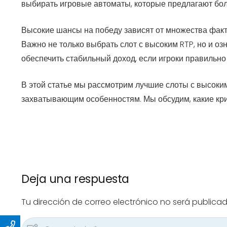
выбирать игровые автоматы, которые предлагают бо
Высокие шансы на победу зависят от множества факт
Важно не только выбрать слот с высоким RTP, но и о
обеспечить стабильный доход, если игроки правильн
В этой статье мы рассмотрим лучшие слоты с высоки
захватывающим особенностям. Мы обсудим, какие кри
Deja una respuesta
Tu dirección de correo electrónico no será publicad