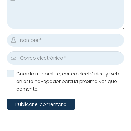
Guarda mi nombre, correo electrónico y web
en este navegador para la próxima vez que
comente.
Publicar el comentario