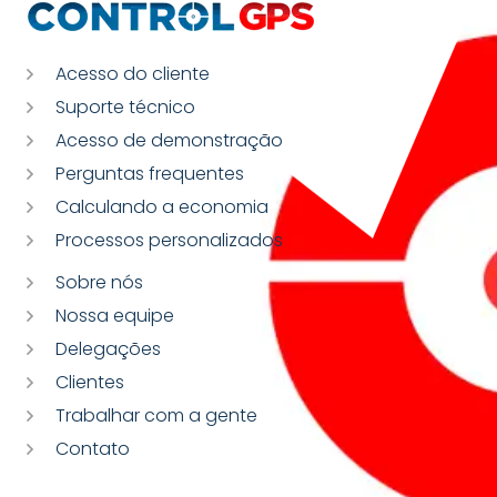
Acesso do cliente
Suporte técnico
Acesso de demonstração
Perguntas frequentes
Calculando a economia
Processos personalizados
Sobre nós
Nossa equipe
Delegações
Clientes
Trabalhar com a gente
Contato