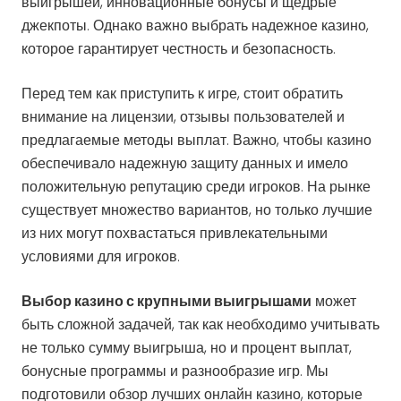
выигрышей, инновационные бонусы и щедрые
джекпоты. Однако важно выбрать надежное казино,
которое гарантирует честность и безопасность.
Перед тем как приступить к игре, стоит обратить
внимание на лицензии, отзывы пользователей и
предлагаемые методы выплат. Важно, чтобы казино
обеспечивало надежную защиту данных и имело
положительную репутацию среди игроков. На рынке
существует множество вариантов, но только лучшие
из них могут похвастаться привлекательными
условиями для игроков.
Выбор казино с крупными выигрышами
может
быть сложной задачей, так как необходимо учитывать
не только сумму выигрыша, но и процент выплат,
бонусные программы и разнообразие игр. Мы
подготовили обзор лучших онлайн казино, которые