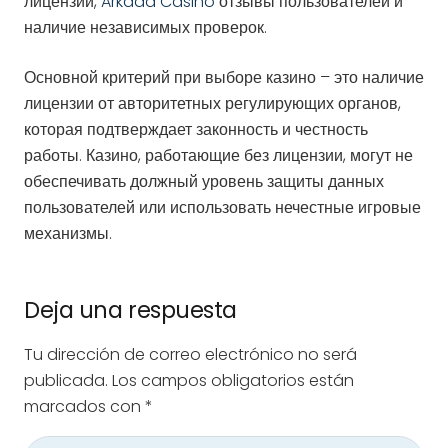
лицензии,
Arkada Casino
отзывы пользователей и
наличие независимых проверок.
Основной критерий при выборе казино – это наличие
лицензии от авторитетных регулирующих органов,
которая подтверждает законность и честность
работы. Казино, работающие без лицензии, могут не
обеспечивать должный уровень защиты данных
пользователей или использовать нечестные игровые
механизмы.
Deja una respuesta
Tu dirección de correo electrónico no será
publicada.
Los campos obligatorios están
marcados con
*