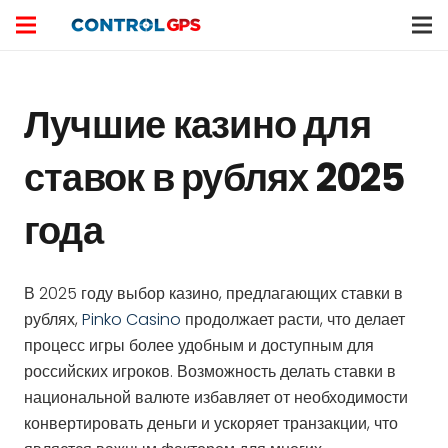
Лучшие казино для
ставок в рублях 2025
года
В 2025 году выбор казино, предлагающих ставки в
рублях,
Pinko Casino
продолжает расти, что делает
процесс игры более удобным и доступным для
российских игроков. Возможность делать ставки в
национальной валюте избавляет от необходимости
конвертировать деньги и ускоряет транзакции, что