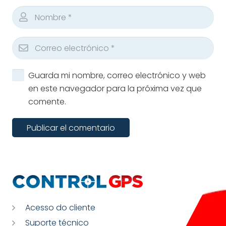
Guarda mi nombre, correo electrónico y web
en este navegador para la próxima vez que
comente.
Publicar el comentario
Acesso do cliente
Suporte técnico