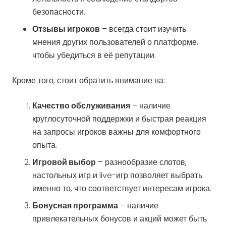
безопасности.
Отзывы игроков
– всегда стоит изучить
мнения других пользователей о платформе,
чтобы убедиться в её репутации.
Кроме того, стоит обратить внимание на:
Качество обслуживания
– наличие
круглосуточной поддержки и быстрая реакция
на запросы игроков важны для комфортного
опыта.
Игровой выбор
– разнообразие слотов,
настольных игр и live-игр позволяет выбрать
именно то, что соответствует интересам игрока.
Бонусная программа
– наличие
привлекательных бонусов и акций может быть