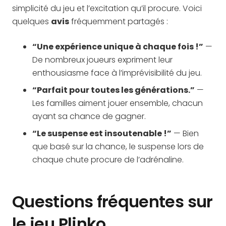
simplicité du jeu et l’excitation qu’il procure. Voici
quelques
avis
fréquemment partagés :
“Une expérience unique à chaque fois !”
—
De nombreux joueurs expriment leur
enthousiasme face à l’imprévisibilité du jeu.
“Parfait pour toutes les générations.”
—
Les familles aiment jouer ensemble, chacun
ayant sa chance de gagner.
“Le suspense est insoutenable !”
— Bien
que basé sur la chance, le suspense lors de
chaque chute procure de l’adrénaline.
Questions fréquentes sur
le jeu Plinko