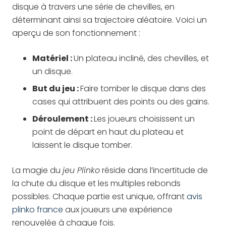
disque à travers une série de chevilles, en
déterminant ainsi sa trajectoire aléatoire. Voici un
aperçu de son fonctionnement :
Matériel :
Un plateau incliné, des chevilles, et
un disque.
But du jeu :
Faire tomber le disque dans des
cases qui attribuent des points ou des gains.
Déroulement :
Les joueurs choisissent un
point de départ en haut du plateau et
laissent le disque tomber.
La magie du
jeu Plinko
réside dans l’incertitude de
la chute du disque et les multiples rebonds
possibles. Chaque partie est unique, offrant
avis
plinko france
aux joueurs une expérience
renouvelée à chaque fois.