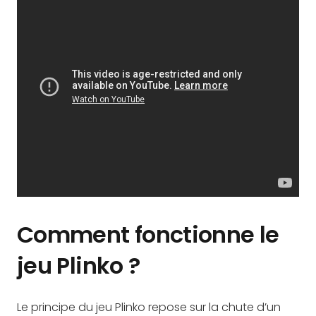
Comment fonctionne le
jeu Plinko ?
Le principe du jeu Plinko repose sur la chute d’un