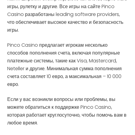
игры, рулетку и другие. Все игры на сайте Pinco
Casino разработаны leading software providers,
что обеспечивает высокое качество и безопасность
игры.
Pinco Casino предлагает игрокам несколько
способов пополнения счета, включая популярные
платежные системы, такие как Visa, Mastercard,
Neteller и другие. Минимальная сумма пополнения
счета составляет 10 евро, а максимальная – 10 000
евро.
Если у вас возникли вопросы или проблемы, вы
можете обратиться к поддержке Pinco Casino,
которая работает круглосуточно, чтобы помочь вам в
любое время.