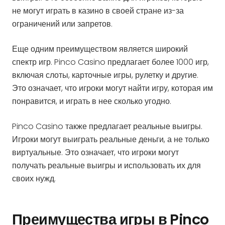
не могут играть в казино в своей стране из-за
ограничений или запретов.
Еще одним преимуществом является широкий
спектр игр. Pinco Casino предлагает более 1000 игр,
включая слоты, карточные игры, рулетку и другие.
Это означает, что игроки могут найти игру, которая им
понравится, и играть в нее сколько угодно.
Pinco Casino также предлагает реальные выигры.
Игроки могут выиграть реальные деньги, а не только
виртуальные. Это означает, что игроки могут
получать реальные выигры и использовать их для
своих нужд.
Преимущества игры в Pinco