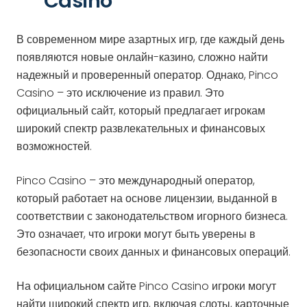
Casino
В современном мире азартных игр, где каждый день
появляются новые онлайн-казино, сложно найти
надежный и проверенный оператор. Однако, Pinco
Casino – это исключение из правил. Это
официальный сайт, который предлагает игрокам
широкий спектр развлекательных и финансовых
возможностей.
Pinco Casino – это международный оператор,
который работает на основе лицензии, выданной в
соответствии с законодательством игорного бизнеса.
Это означает, что игроки могут быть уверены в
безопасности своих данных и финансовых операций.
На официальном сайте Pinco Casino игроки могут
найти широкий спектр игр, включая слоты, карточные