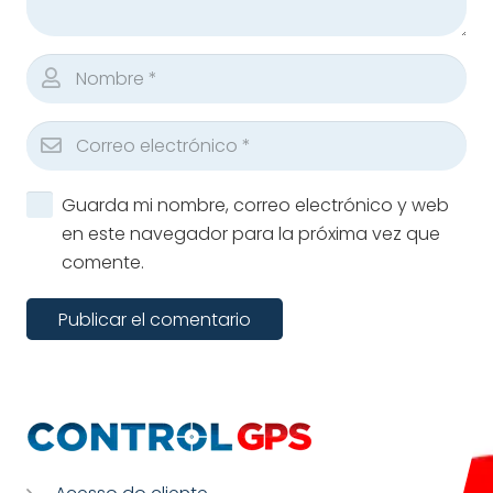
Guarda mi nombre, correo electrónico y web
en este navegador para la próxima vez que
comente.
Publicar el comentario