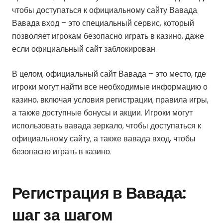
чтобы доступаться к официальному сайту Вавада.
Вавада вход – это специальный сервис, который
позволяет игрокам безопасно играть в казино, даже
если официальный сайт заблокирован.
В целом, официальный сайт Вавада – это место, где
игроки могут найти все необходимые информацию о
казино, включая условия регистрации, правила игры,
а также доступные бонусы и акции. Игроки могут
использовать вавада зеркало, чтобы доступаться к
официальному сайту, а также вавада вход, чтобы
безопасно играть в казино.
Регистрация в Вавада:
шаг за шагом