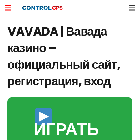
VAVADA | Вавада
казино –
официальный сайт,
регистрация, вход
ИГРАТЬ