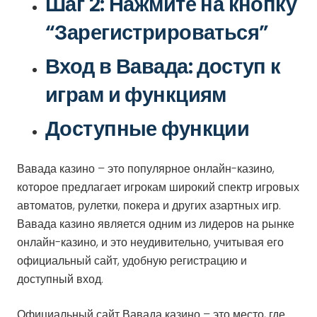
Шаг 2: Нажмите на кнопку
“Зарегистрироваться”
Вход в Вавада: доступ к
играм и функциям
Доступные функции
Вавада казино – это популярное онлайн-казино,
которое предлагает игрокам широкий спектр игровых
автоматов, рулетки, покера и других азартных игр.
Вавада казино является одним из лидеров на рынке
онлайн-казино, и это неудивительно, учитывая его
официальный сайт, удобную регистрацию и
доступный вход.
Официальный сайт Вавада казино – это место, где