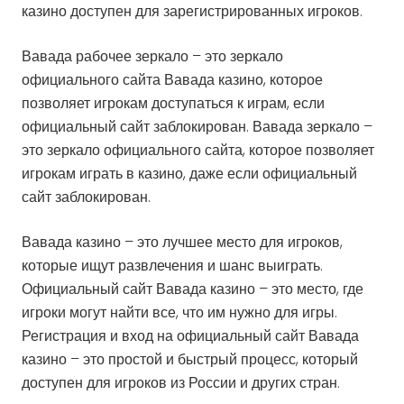
казино доступен для зарегистрированных игроков.
Вавада рабочее зеркало – это зеркало
официального сайта Вавада казино, которое
позволяет игрокам доступаться к играм, если
официальный сайт заблокирован. Вавада зеркало –
это зеркало официального сайта, которое позволяет
игрокам играть в казино, даже если официальный
сайт заблокирован.
Вавада казино – это лучшее место для игроков,
которые ищут развлечения и шанс выиграть.
Официальный сайт Вавада казино – это место, где
игроки могут найти все, что им нужно для игры.
Регистрация и вход на официальный сайт Вавада
казино – это простой и быстрый процесс, который
доступен для игроков из России и других стран.