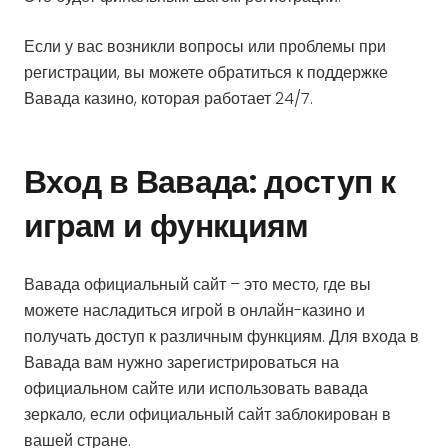
Если у вас возникли вопросы или проблемы при
регистрации, вы можете обратиться к поддержке
Вавада казино, которая работает 24/7.
Вход в Вавада: доступ к
играм и функциям
Вавада официальный сайт – это место, где вы
можете насладиться игрой в онлайн-казино и
получать доступ к различным функциям. Для входа в
Вавада вам нужно зарегистрироваться на
официальном сайте или использовать вавада
зеркало, если официальный сайт заблокирован в
вашей стране.