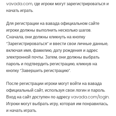
vavada.com, где игроки могут зарегистрироваться и
начать играть.
Для регистрации на вавада официальном сайте
игроки должны выполнить несколько шагов.
Сначала, они должны кликнуть на кнопку
“Зарегистрироваться” и ввести свои личные данные,
включая имя, фамилию, дату рождения и адрес
электронной почты. Затем, они должны выбрать
пароль и подтвердить регистрацию, кликнув на
кнопку “Завершить регистрацию”.
После регистрации игроки могут войти на вавада
официальный сайт, используя свои логин и пароль.
Вход на сайт доступен по адресу vavada.com/login.
Игроки могут выбрать игру, которая им понравилась,
и начать играть.