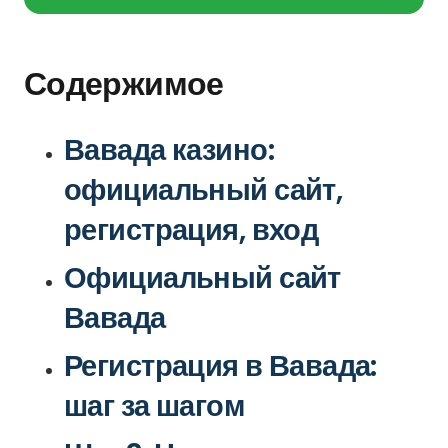
Содержимое
Вавада казино:
официальный сайт,
регистрация, вход
Официальный сайт
Вавада
Регистрация в Вавада:
шаг за шагом