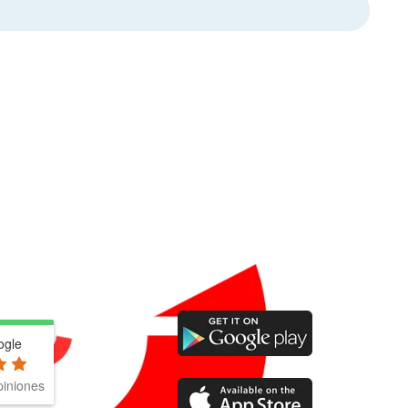
ogle
iniones