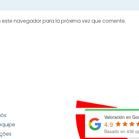
n este navegador para la próxima vez que comente.
nós
Valoración en Go
4.9
equipe
Basado en
436
op
ções