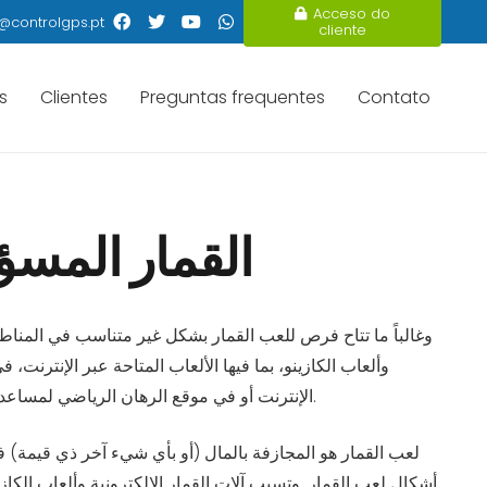
Acceso do
@controlgps.pt
cliente
s
Clientes
Preguntas frequentes
Contato
القمار المسؤو
وغالباً ما تتاح فرص للعب القمار بشكل غير متناسب في المناطق 
وألعاب الكازينو، بما فيها الألعاب المتاحة عبر الإنترنت،
الإنترنت أو في موقع الرهان الرياضي لمساعدتك على تحقيق المزيد من الربح على المدى الطويل. والخبر السار هو أننا نقدم أدلة كاملة هنا حول كيفية الفوز في المراهنة عبر الإنترنت.
لعب القمار هو المجازفة بالمال (أو بأي شيء آخر ذي قيمة) في 
أشكال لعب القمار. وتسبب آلات القمار الإلكترونية وألعاب الكازي