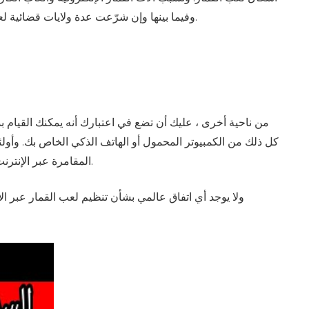
وفيما بينها وإن شرّعت عدة ولايات قضائية لعب القمار الآن. وإذ تتاح ألعاب القمار عبر الإنترنت، فيمكن النفاذ إليها في أي مكان تقريباً وفي أي وقت حتى في الأماكن التي تحظَّر فيها.
من ناحية أخرى ، عليك أن تضع في اعتبارك أنه يمكنك القيام ب
المقامرة عبر الإنترنت مثل المحترفين ولديهم مسافة طويلة مع الكازينو، يمكنهم الانضمام إلى برامج الولاء الخاصة بهم والحصول على مكافآت أعلى وأفضل.
ولا يوجد أي اتفاق عالمي بشأن تنظيم لعب القمار عبر ا