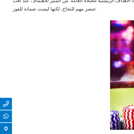
 من المثير للاهتمام ، عند لعب No Commission Baccarat ، أن رهان اللاعب هو الذي لديه ميزة الكازينو الأدنى. استراتيجيات القمار
عنصر مهم للنجاح، لكنها ليست ضمانة للفوز.