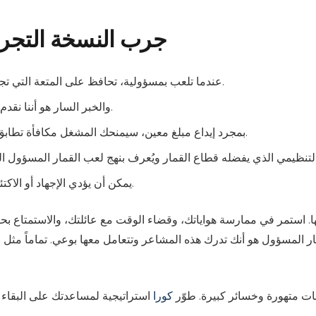
جرب النسخة التجري
عندما تلعب بمسؤولية، تحافظ على المتعة التي تجلبها ألعاب الحظ دون المخاطرة بصحتك النفسية أو ماليتك.
والخبر السار هو أننا نقدم أدلة كاملة هنا حول كيفية الفوز في المراهنة عبر الإنترنت.
بمجرد إيداع مبلغ معين، سيمنحك المشغل مكافأة تطابق مكافأة مطابقة بنسبة 100% أو 200% على الإيداع الأولي.
يمكن أن يؤدي الإجهاد أو الاكتئاب أو الشعور بالوحدة أو القلق إلى تفاقم اللعبة أو تفاقمها.
ا. استمر في ممارسة هواياتك، وقضاء الوقت مع عائلتك، والاستمتاع بحيات
ار المسؤول هو أنك تدرك هذه المشاعر وتتعامل معها بوعي. تماماً مثل 
نات متهورة وخسائر كبيرة. طوّر
كورا
استراتيجية لمساعدتك على البقاء ها