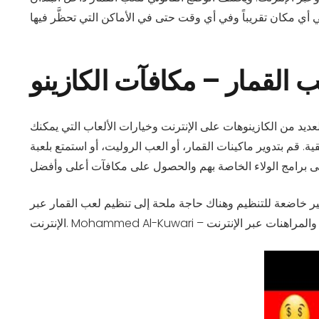
 القمار – مكافآت الكازينو
ديد من الكازينوهات على الإنترنت وخيارات الألعاب التي يمكنك
 أو العب الروليت، أو استمتع بلعبة Texas Hold’em، كل ذلك من الكمبيوتر المحمول أو الهاتف الذكي الخاص بك. وأولئك الذين يعرفون كيفية
ير خاضعة للتنظيم وهناك حاجة ملحة إلى تنظيم لعب القمار عبر