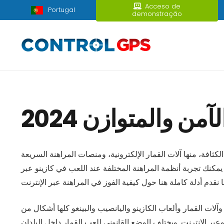
Acceso de
Portugal
demonstração
 والمتوازن 2024
ثافة، منها آلات القمار الإلكترونية، ومنصات المراهنة السريعة
ه يمكنك تجربة أنظمة المراهنة المختلفة عند اللعب في كازينو عبر
آلات القمار وألعاب الكازينو واليانصيب والبينغو كلها أشكال من
وعبر الإنترنت. ويختلف الوضع القانوني للعب القمار داخل البلدان