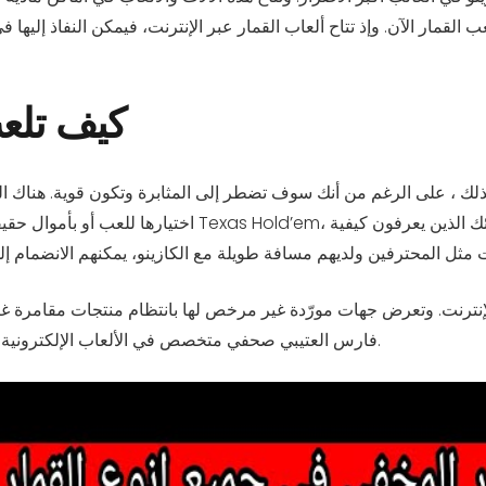
كيف تلعب
ذلك ، على الرغم من أنك سوف تضطر إلى المثابرة وتكون قوية. هناك الع
اختيارها للعب أو بأموال حقيقية. قم بتدوير ماكينات القمار،
لإنترنت. وتعرض جهات مورّدة غير مرخص لها بانتظام منتجات مقامرة غ
الإنترنت. Mohammed Al-Kuwari – فارس العتيبي صحفي متخصص في الألعاب الإلكترونية والمراهنات عبر الإنترنت.