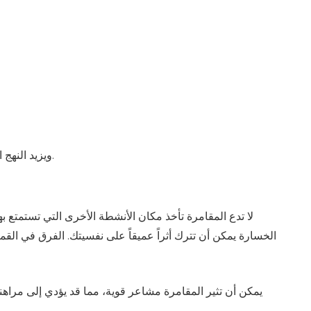
ويزيد النهج التنظيمي الذي يفضله قطاع القمار ويُعرف بنهج لعب القمار المسؤول الطين بلةً بإلقاء اللوم في الواقع على الأشخاص المتضررين.
لا تدع المقامرة تأخذ مكان الأنشطة الأخرى التي تستمتع به
الخسارة يمكن أن تترك أثراً عميقاً على نفسيتك. الفرق في القم
يمكن أن تثير المقامرة مشاعر قوية، مما قد يؤدي إلى مراه