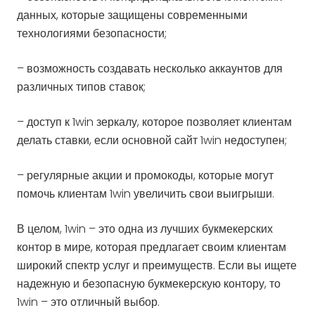
данных, которые защищены современными
технологиями безопасности;
– возможность создавать несколько аккаунтов для
различных типов ставок;
– доступ к 1win зеркалу, которое позволяет клиентам
делать ставки, если основной сайт 1win недоступен;
– регулярные акции и промокоды, которые могут
помочь клиентам 1win увеличить свои выигрыши.
В целом, 1win – это одна из лучших букмекерских
контор в мире, которая предлагает своим клиентам
широкий спектр услуг и преимуществ. Если вы ищете
надежную и безопасную букмекерскую контору, то
1win – это отличный выбор.