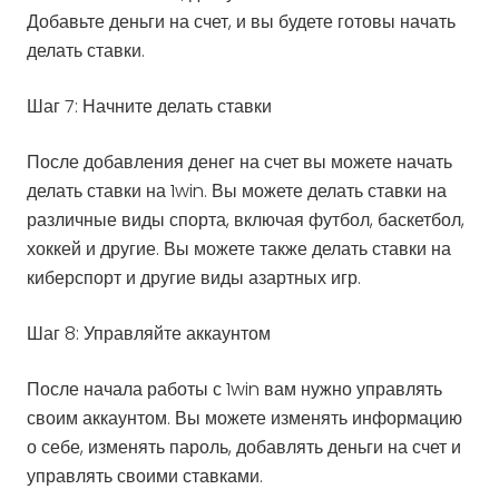
Добавьте деньги на счет, и вы будете готовы начать
делать ставки.
Шаг 7: Начните делать ставки
После добавления денег на счет вы можете начать
делать ставки на 1win. Вы можете делать ставки на
различные виды спорта, включая футбол, баскетбол,
хоккей и другие. Вы можете также делать ставки на
киберспорт и другие виды азартных игр.
Шаг 8: Управляйте аккаунтом
После начала работы с 1win вам нужно управлять
своим аккаунтом. Вы можете изменять информацию
о себе, изменять пароль, добавлять деньги на счет и
управлять своими ставками.