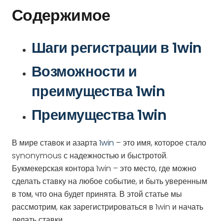
Содержимое
Шаги регистрации в 1win
Возможности и
преимущества 1win
Преимущества 1win
В мире ставок и азарта
1win
– это имя, которое стало
synonymous с надежностью и быстротой.
Букмекерская контора 1win – это место, где можно
сделать ставку на любое событие, и быть уверенным
в том, что она будет принята. В этой статье мы
рассмотрим, как зарегистрироваться в 1win и начать
делать ставки.