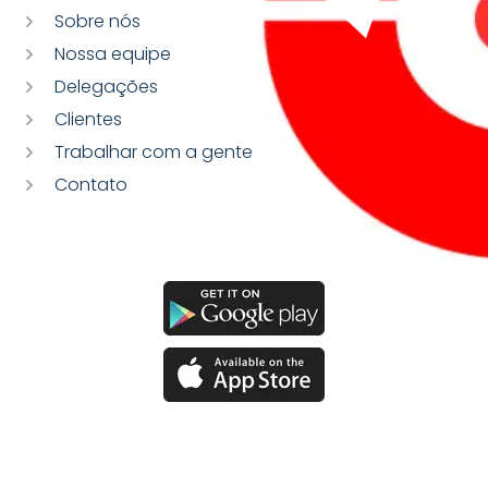
Sobre nós
Nossa equipe
Delegações
Clientes
Trabalhar com a gente
Contato