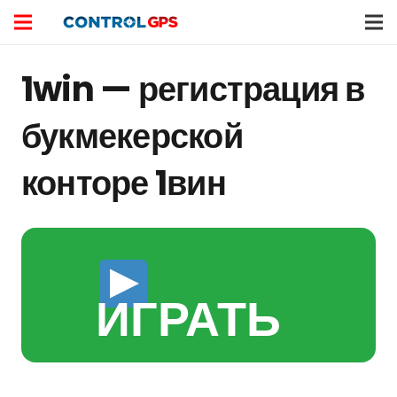
1win — регистрация в
букмекерской
конторе 1вин
ИГРАТЬ