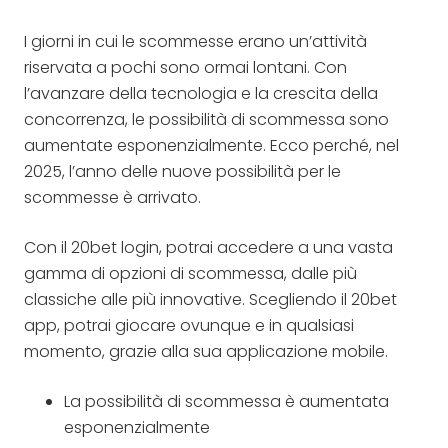
I giorni in cui le scommesse erano un’attività
riservata a pochi sono ormai lontani. Con
l’avanzare della tecnologia e la crescita della
concorrenza, le possibilità di scommessa sono
aumentate esponenzialmente. Ecco perché, nel
2025, l’anno delle nuove possibilità per le
scommesse è arrivato.
Con il 20bet login, potrai accedere a una vasta
gamma di opzioni di scommessa, dalle più
classiche alle più innovative. Scegliendo il 20bet
app, potrai giocare ovunque e in qualsiasi
momento, grazie alla sua applicazione mobile.
La possibilità di scommessa è aumentata
esponenzialmente