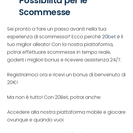
Possibilità per le
Scommesse
Sei pronto a fare un passo avanti nella tua
esperienza di scommessa? Ecco perché
20bet
è il
tuo miglior alleato! Con la nostra piattaforma,
potrai effettuare scommesse in tempo reale,
goderti i migliori bonus e ricevere assistenza 24/7.
Registriamoci ora e ricevi un bonus di benvenuto di
20€!
Ma non è tutto! Con 20Bet, potrai anche:
Accedere alla nostra piattaforma mobile e giocare
ovunque e quando vuoi