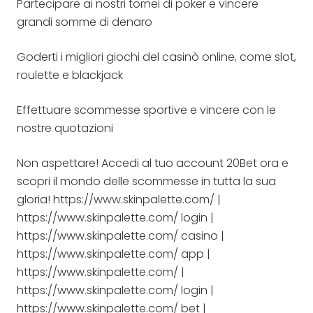
Partecipare ai nostri tornei di poker e vincere
grandi somme di denaro
Goderti i migliori giochi del casinò online, come slot,
roulette e blackjack
Effettuare scommesse sportive e vincere con le
nostre quotazioni
Non aspettare! Accedi al tuo account 20Bet ora e
scopri il mondo delle scommesse in tutta la sua
gloria! https://www.skinpalette.com/ |
https://www.skinpalette.com/ login |
https://www.skinpalette.com/ casino |
https://www.skinpalette.com/ app |
https://www.skinpalette.com/ |
https://www.skinpalette.com/ login |
https://www.skinpalette.com/ bet |