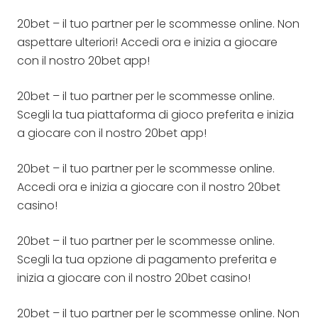
20bet – il tuo partner per le scommesse online. Non
aspettare ulteriori! Accedi ora e inizia a giocare
con il nostro 20bet app!
20bet – il tuo partner per le scommesse online.
Scegli la tua piattaforma di gioco preferita e inizia
a giocare con il nostro 20bet app!
20bet – il tuo partner per le scommesse online.
Accedi ora e inizia a giocare con il nostro 20bet
casino!
20bet – il tuo partner per le scommesse online.
Scegli la tua opzione di pagamento preferita e
inizia a giocare con il nostro 20bet casino!
20bet – il tuo partner per le scommesse online. Non