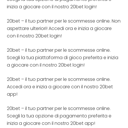
inizia a giocare con il nostro 20bet login!
20bet – il tuo partner per le scommesse online. Non
aspettare ulteriori! Accedi ora e inizia a giocare
con il nostro 20bet login!
20bet – il tuo partner per le scommesse online.
Scegli la tua piattaforma di gioco preferita e inizia
a giocare con il nostro 20bet login!
20bet – il tuo partner per le scommesse online.
Accedi ora e inizia a giocare con il nostro 20bet
app!
20bet – il tuo partner per le scommesse online.
Scegli la tua opzione di pagamento preferita e
inizia a giocare con il nostro 20bet app!