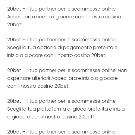
20bet – il tuo partner per le scommesse online.
Accedi ora e inizia a giocare con il nostro casino
20bet!
20bet – il tuo partner per le scommesse online.
Scegli la tua opzione di pagamento preferita e
inizia a giocare con il nostro casino 20bet!
20bet – il tuo partner per le scommesse online. Non
aspettare ulteriori! Accedi ora e inizia a giocare
con il nostro casino 20bet!
20bet – il tuo partner per le scommesse online.
Scegli la tua piattaforma di gioco preferita e inizia
a giocare con il nostro casino 20bet!
20bet – il tuo partner per le scommesse online.