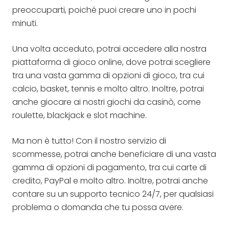
preoccuparti, poiché puoi creare uno in pochi
minuti.
Una volta acceduto, potrai accedere alla nostra
piattaforma di gioco online, dove potrai scegliere
tra una vasta gamma di opzioni di gioco, tra cui
calcio, basket, tennis e molto altro. Inoltre, potrai
anche giocare ai nostri giochi da casinò, come
roulette, blackjack e slot machine.
Ma non è tutto! Con il nostro servizio di
scommesse, potrai anche beneficiare di una vasta
gamma di opzioni di pagamento, tra cui carte di
credito, PayPal e molto altro. Inoltre, potrai anche
contare su un supporto tecnico 24/7, per qualsiasi
problema o domanda che tu possa avere.