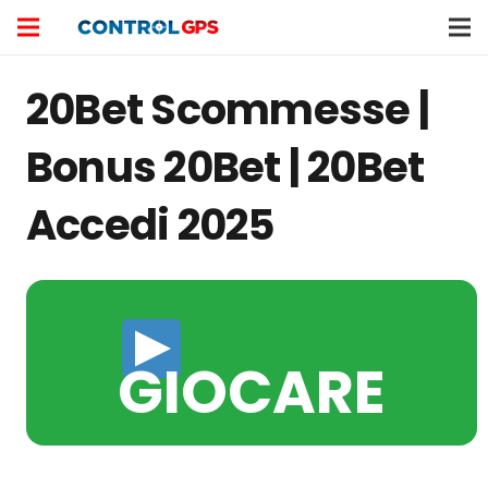
20Bet Scommesse |
Bonus 20Bet | 20Bet
Accedi 2025
GIOCARE