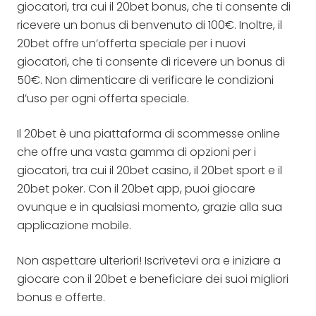
giocatori, tra cui il 20bet bonus, che ti consente di
ricevere un bonus di benvenuto di 100€. Inoltre, il
20bet offre un’offerta speciale per i nuovi
giocatori, che ti consente di ricevere un bonus di
50€. Non dimenticare di verificare le condizioni
d’uso per ogni offerta speciale.
Il 20bet è una piattaforma di scommesse online
che offre una vasta gamma di opzioni per i
giocatori, tra cui il 20bet casino, il 20bet sport e il
20bet poker. Con il 20bet app, puoi giocare
ovunque e in qualsiasi momento, grazie alla sua
applicazione mobile.
Non aspettare ulteriori! Iscrivetevi ora e iniziare a
giocare con il 20bet e beneficiare dei suoi migliori
bonus e offerte.