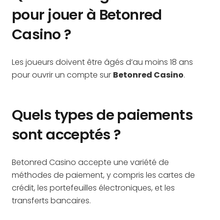
pour jouer à Betonred
Casino ?
Les joueurs doivent être âgés d’au moins 18 ans
pour ouvrir un compte sur
Betonred Casino
.
Quels types de paiements
sont acceptés ?
Betonred Casino accepte une variété de
méthodes de paiement, y compris les cartes de
crédit, les portefeuilles électroniques, et les
transferts bancaires.