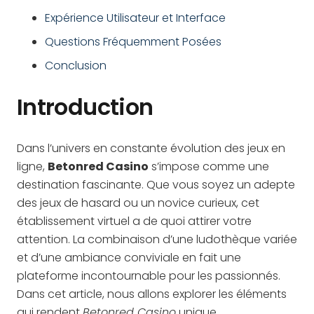
Expérience Utilisateur et Interface
Questions Fréquemment Posées
Conclusion
Introduction
Dans l’univers en constante évolution des jeux en
ligne,
Betonred Casino
s’impose comme une
destination fascinante. Que vous soyez un adepte
des jeux de hasard ou un novice curieux, cet
établissement virtuel a de quoi attirer votre
attention. La combinaison d’une ludothèque variée
et d’une ambiance conviviale en fait une
plateforme incontournable pour les passionnés.
Dans cet article, nous allons explorer les éléments
qui rendent
Betonred Casino
unique.