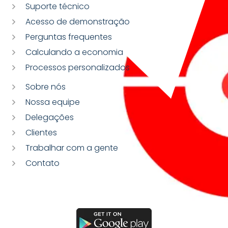
Suporte técnico
Acesso de demonstração
Perguntas frequentes
Calculando a economia
Processos personalizados
Sobre nós
Nossa equipe
Delegações
Clientes
Trabalhar com a gente
Contato