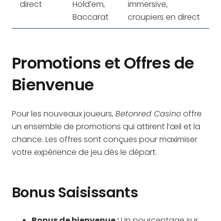
direct
Hold’em,
immersive,
Baccarat
croupiers en direct
Promotions et Offres de
Bienvenue
Pour les nouveaux joueurs,
Betonred Casino
offre
un ensemble de promotions qui attirent l’œil et la
chance. Les offres sont conçues pour maximiser
votre expérience de jeu dès le départ.
Bonus Saisissants
Bonus de bienvenue :
Un pourcentage sur