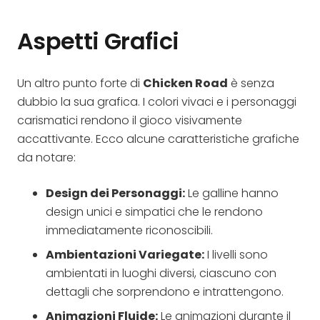
Aspetti Grafici
Un altro punto forte di
Chicken Road
è senza
dubbio la sua grafica. I colori vivaci e i personaggi
carismatici rendono il gioco visivamente
accattivante. Ecco alcune caratteristiche grafiche
da notare:
Design dei Personaggi:
Le galline hanno
design unici e simpatici che le rendono
immediatamente riconoscibili.
Ambientazioni Variegate:
I livelli sono
ambientati in luoghi diversi, ciascuno con
dettagli che sorprendono e intrattengono.
Animazioni Fluide:
Le animazioni durante il