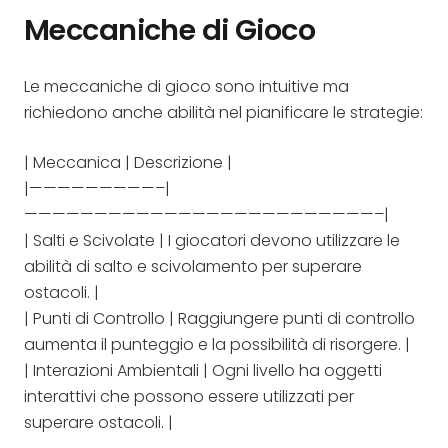
Meccaniche di Gioco
Le meccaniche di gioco sono intuitive ma
richiedono anche abilità nel pianificare le strategie:
| Meccanica | Descrizione |
|—————————–|
—————————————————————————–|
| Salti e Scivolate | I giocatori devono utilizzare le
abilità di salto e scivolamento per superare
ostacoli. |
| Punti di Controllo | Raggiungere punti di controllo
aumenta il punteggio e la possibilità di risorgere. |
| Interazioni Ambientali | Ogni livello ha oggetti
interattivi che possono essere utilizzati per
superare ostacoli. |