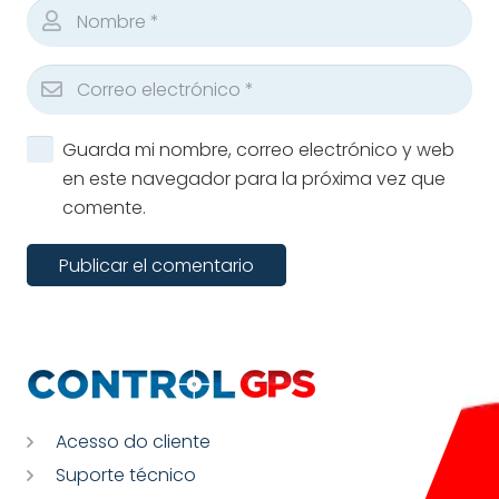
Guarda mi nombre, correo electrónico y web
en este navegador para la próxima vez que
comente.
Publicar el comentario
Acesso do cliente
Suporte técnico