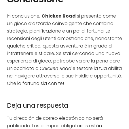
In conclusione,
Chicken Road
si presenta come
un gioco d’azzardo coinvolgente che combina
strategia, pianificazione e un po’ di fortuna. Le
recensioni degli utenti dimostrano che, nonostante
qualche critica, questa avventura è in grado di
intrattenere e sfidare. Se stai cercando una nuova
esperienza di gioco, potrebbe valere la pena dare
un’occhiata a
Chicken Road
e testare la tua abilità
nel navigare attraverso le sue insidie e opportunità.
Che la fortuna sia con te!
Deja una respuesta
Tu dirección de correo electrónico no será
publicada.
Los campos obligatorios están