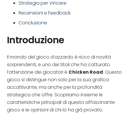
Strategia per Vincere
Recensioni e Feedback
Conclusione
Introduzione
Il mondo del gioco d’azzardo è ricco di novità
sorprendenti, e uno dei titoli che ha catturato
l’attenzione dei giocatori è
Chicken Road
. Questo
gioco si distingue non solo per la sua grafica
accattivante, ma anche per la profondità
strategica che offre. Scopriamo insieme le
caratteristiche principali di questo affascinante
gioco e le opinioni di chi lo ha già provato.