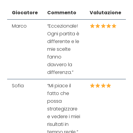
Giocatore
Commento
Valutazione
Marco
“Eccezionale!
Ogni partita è
differente e le
mie scelte
fanno
davvero la
differenza.”
Sofia
“Mi piace il
fatto che
possa
strategizzare
e vedere i miei
risultati in
tempo reale.”