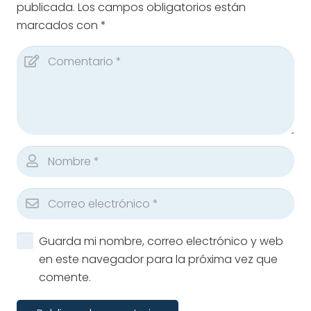
publicada.
Los campos obligatorios están
marcados con
*
Guarda mi nombre, correo electrónico y web
en este navegador para la próxima vez que
comente.