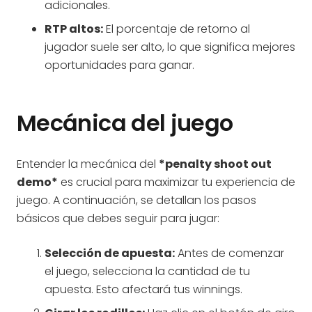
adicionales.
RTP altos:
El porcentaje de retorno al
jugador suele ser alto, lo que significa mejores
oportunidades para ganar.
Mecánica del juego
Entender la mecánica del
*penalty shoot out
demo*
es crucial para maximizar tu experiencia de
juego. A continuación, se detallan los pasos
básicos que debes seguir para jugar:
Selección de apuesta:
Antes de comenzar
el juego, selecciona la cantidad de tu
apuesta. Esto afectará tus winnings.