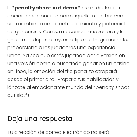
El
*penalty shoot out demo*
es sin duda una
opción emocionante para aquellos que buscan
una combinación de entretenimiento y potencial
de ganancias. Con su mecánica innovadora y la
gracia del deporte rey, este tipo de tragamonedas
proporciona a los jugadores una experiencia
única. Ya sea que estés jugando por diversión en
una versión demo o buscando ganar en un casino
en línea, la emoción del tiro penal te atrapará
desde el primer giro. ¡Prepara tus habilidades y
lánzate al emocionante mundo del *penalty shoot
out slot*!
Deja una respuesta
Tu dirección de correo electrónico no será