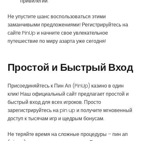
привилегии.
Не упустите шанс воспользоваться этими
заманчивыми предложениями! Регистрируйтесь на
сайте PinUp и начните свое увлекательное
путешествие по миру азарта уже сегодня!
Простой и Быстрый Вход
Присоединяйтесь к Пин Ап (PinUp) казино в один
клик! Наш официальный сайт предлагает простой и
быстрый вход для всех игроков. Просто
зарегистрируйтесь на pin up и получите мгновенный
доступ к тысячам игр и щедрым бонусам.
Не теряйте время на сложные процедуры – пин ап