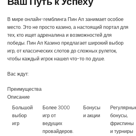
Ваш Путь к Успеху
В мире онлайн-гемблинга Пин Ап занимает особое
место. Это не просто казино, а настоящий портал для
тех, кто ищет адреналина и возможностей для
победы. Пин Ап Казино предлагает широкий выбор
игр, от классических слотов до сложных рулеток,
чтобы каждый игрок нашел что-то по душе.
Вас ждут:
Преимущества
Описание
Большой
Более 3000
Бонусы
Регулярны
выбор
игр от
и акции
бонусы,
игр
ведущих
фриспины
провайдеров.
и турниры