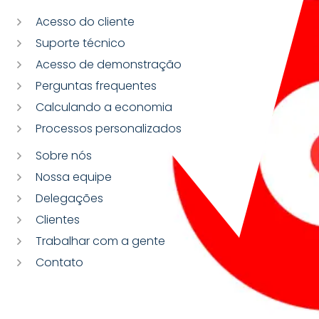
Acesso do cliente
Suporte técnico
Acesso de demonstração
Perguntas frequentes
Calculando a economia
Processos personalizados
Sobre nós
Nossa equipe
Delegações
Clientes
Trabalhar com a gente
Contato