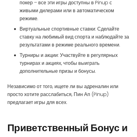
покер – все эти игры доступны в Pinup с
живыми дилерами или в автоматическом
режиме.
Виртуальные спортивные ставки: Сделайте
ставку на любимый вид спорта и наблюдайте за
результатами в режиме реального времени.
Турниры и акции: Участвуйте в регулярных
турнирах и акциях, чтобы выиграть
дополнительные призы и бонусы.
Независимо от того, ищете ли вы адреналин или
просто хотите расслабиться, Пин Ап (Pinup)
предлагает игры для всех.
Приветственный Бонус и