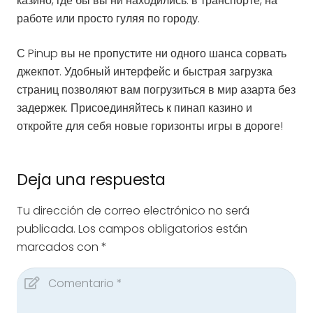
казино, где бы вы ни находились: в транспорте, на
работе или просто гуляя по городу.
С Pinup вы не пропустите ни одного шанса сорвать
джекпот. Удобный интерфейс и быстрая загрузка
страниц позволяют вам погрузиться в мир азарта без
задержек. Присоединяйтесь к пинап казино и
откройте для себя новые горизонты игры в дороге!
Deja una respuesta
Tu dirección de correo electrónico no será
publicada.
Los campos obligatorios están
marcados con
*