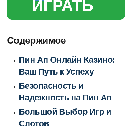
ИГРАТЬ
Содержимое
Пин Ап Онлайн Казино:
Ваш Путь к Успеху
Безопасность и
Надежность на Пин Ап
Большой Выбор Игр и
Слотов