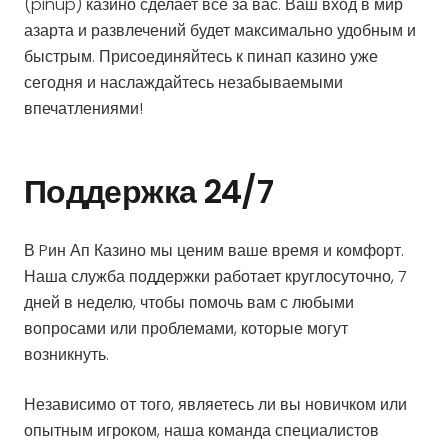
(pinup) казино сделает все за вас. Ваш вход в мир
азарта и развлечений будет максимально удобным и
быстрым. Присоединяйтесь к пинап казино уже
сегодня и наслаждайтесь незабываемыми
впечатлениями!
Поддержка 24/7
В Pин Ап Казино мы ценим ваше время и комфорт.
Наша служба поддержки работает круглосуточно, 7
дней в неделю, чтобы помочь вам с любыми
вопросами или проблемами, которые могут
возникнуть.
Независимо от того, являетесь ли вы новичком или
опытным игроком, наша команда специалистов