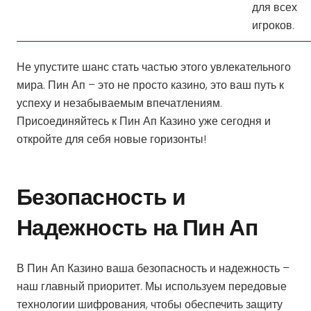
для всех
игроков.
Не упустите шанс стать частью этого увлекательного
мира. Пин Ап – это не просто казино, это ваш путь к
успеху и незабываемым впечатлениям.
Присоединяйтесь к Пин Ап Казино уже сегодня и
откройте для себя новые горизонты!
Безопасность и
Надежность на Пин Ап
В Пин Ап Казино ваша безопасность и надежность –
наш главный приоритет. Мы используем передовые
технологии шифрования, чтобы обеспечить защиту