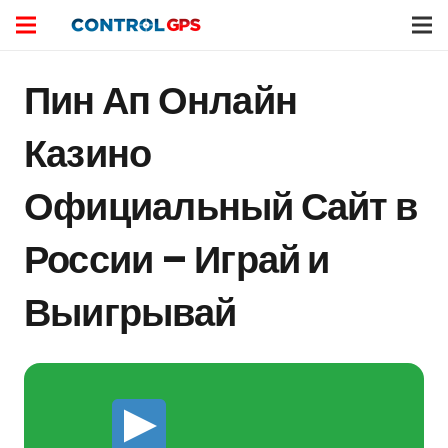
Пин Ап Онлайн
Казино
Официальный Сайт в
России – Играй и
Выигрывай