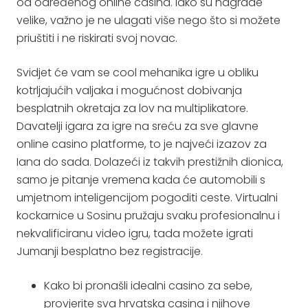
od određenog online casina. Iako su nagrade
velike, važno je ne ulagati više nego što si možete
priuštiti i ne riskirati svoj novac.
Svidjet će vam se cool mehanika igre u obliku
kotrljajućih valjaka i mogućnost dobivanja
besplatnih okretaja za lov na multiplikatore.
Davatelji igara za igre na sreću za sve glavne
online casino platforme, to je najveći izazov za
Iana do sada. Dolazeći iz takvih prestižnih dionica,
samo je pitanje vremena kada će automobili s
umjetnom inteligencijom pogoditi ceste. Virtualni
kockarnice u Sosinu pružaju svaku profesionalnu i
nekvalificiranu video igru, tada možete igrati
Jumanji besplatno bez registracije.
Kako bi pronašli idealni casino za sebe,
provjerite sva hrvatska casina i njihove