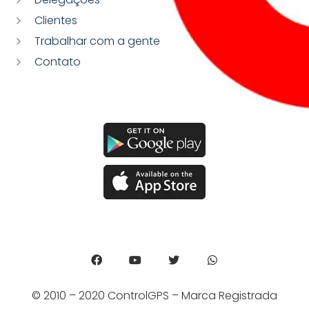
Clientes
Trabalhar com a gente
Contato
© 2010 – 2020 ControlGPS – Marca Registrada