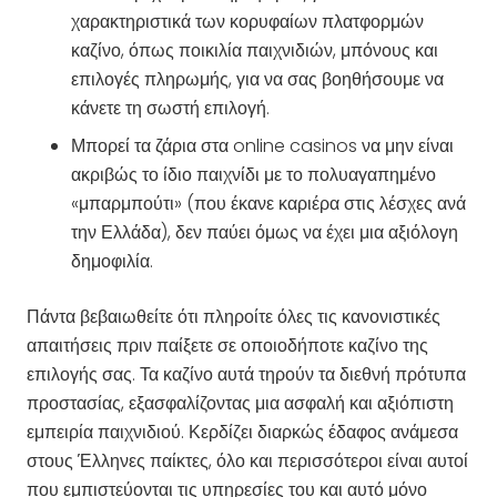
χαρακτηριστικά των κορυφαίων πλατφορμών
καζίνο, όπως ποικιλία παιχνιδιών, μπόνους και
επιλογές πληρωμής, για να σας βοηθήσουμε να
κάνετε τη σωστή επιλογή.
Μπορεί τα ζάρια στα online casinos να μην είναι
ακριβώς το ίδιο παιχνίδι με το πολυαγαπημένο
«μπαρμπούτι» (που έκανε καριέρα στις λέσχες ανά
την Ελλάδα), δεν παύει όμως να έχει μια αξιόλογη
δημοφιλία.
Πάντα βεβαιωθείτε ότι πληροίτε όλες τις κανονιστικές
απαιτήσεις πριν παίξετε σε οποιοδήποτε καζίνο της
επιλογής σας. Τα καζίνο αυτά τηρούν τα διεθνή πρότυπα
προστασίας, εξασφαλίζοντας μια ασφαλή και αξιόπιστη
εμπειρία παιχνιδιού. Κερδίζει διαρκώς έδαφος ανάμεσα
στους Έλληνες παίκτες, όλο και περισσότεροι είναι αυτοί
που εμπιστεύονται τις υπηρεσίες του και αυτό μόνο