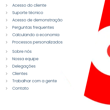
Acesso do cliente
Suporte técnico
Acesso de demonstração
Perguntas frequentes
Calculando a economia
Processos personalizados
Sobre nós
Nossa equipe
Delegações
Clientes
Trabalhar com a gente
Contato