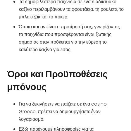
Τα δημοφιλέστερα παιχνίδια σε ένα διαδικτυακό
καζίνο περιλαμβάνουν τα φρουτάκια, τη ρουλέτα, το
μπλακτζάκ και το πόκερ.
Όποια και αν είναι η προτίμησή σας, γνωρίζοντας
τα παιχνίδια που προσφέρονται είναι ζωτικής
σημασίας όταν πρόκειται για την εύρεση το
καλύτερο καζίνο για εσάς.
Όροι και Προϋποθέσεις
μπόνους
Για να ξεκινήσετε να παίζετε σε ένα casino
Greece, πρέπει να δημιουργήσετε έναν
λογαριασμό.
Εδώ παρέχουμε πληροφορίες για τα