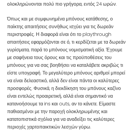
ολοκληρώνονται πολύ πιο γρήγορα, εντός 24 ωρών.
Όπως και με συμφωνημένα μπόνους κατάθεσης, ο
παίκτης απαιτήσεις συνήθως ισχύει για τις δωρεάν
περιστροφές. Η διαφορά είναι ότι το playthrough
απαιτήσεις εφαρμόζονται σε ό, τι κερδίζεται με τα δωρεάν
γυρίσματα, παρά το μπόνους νομισματική αξία. Έχουμε
με σαφήνεια τους όρους και τις προϋποθέσεις του
μπόνους για να σας βοηθήσει να καταλάβετε ακριβώς τι
είστε υπογραφή. Το μεγαλύτερο μπόνους αριθμοί μπορεί
να είναι δελεαστικό, αλλά δεν είναι πάντα οι καλύτερες
προσφορές. Φυσικά, η διεκδίκηση του μπόνους καζίνο
είναι εντελώς προαιρετική, αλλά είναι σημαντικό να
κατανοήσουμε τα ins και outs, αν το κάνετε. Είμαστε
παθιασμένοι με την παροχή ολοκληρωμένης και
κατατοπιστικά σχόλια για να αναδείξει τις καλύτερες
περιοχές χαρτοπαικτικών λεσχών γύρω.