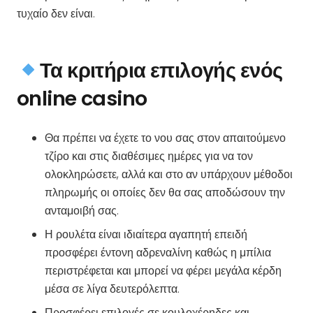
τυχαίο δεν είναι.
Τα κριτήρια επιλογής ενός
online casino
Θα πρέπει να έχετε το νου σας στον απαιτούμενο
τζίρο και στις διαθέσιμες ημέρες για να τον
ολοκληρώσετε, αλλά και στο αν υπάρχουν μέθοδοι
πληρωμής οι οποίες δεν θα σας αποδώσουν την
ανταμοιβή σας.
Η ρουλέτα είναι ιδιαίτερα αγαπητή επειδή
προσφέρει έντονη αδρεναλίνη καθώς η μπίλια
περιστρέφεται και μπορεί να φέρει μεγάλα κέρδη
μέσα σε λίγα δευτερόλεπτα.
Προσφέρει επιλογές σε κουλοχέρηδες και