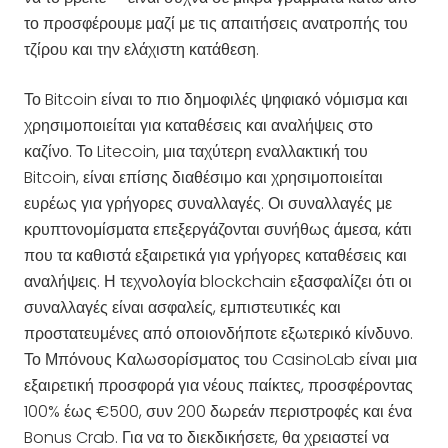
το προσφέρουμε μαζί με τις απαιτήσεις ανατροπής του
τζίρου και την ελάχιστη κατάθεση.
Το Bitcoin είναι το πιο δημοφιλές ψηφιακό νόμισμα και
χρησιμοποιείται για καταθέσεις και αναλήψεις στο
καζίνο. Το Litecoin, μια ταχύτερη εναλλακτική του
Bitcoin, είναι επίσης διαθέσιμο και χρησιμοποιείται
ευρέως για γρήγορες συναλλαγές. Οι συναλλαγές με
κρυπτονομίσματα επεξεργάζονται συνήθως άμεσα, κάτι
που τα καθιστά εξαιρετικά για γρήγορες καταθέσεις και
αναλήψεις. Η τεχνολογία blockchain εξασφαλίζει ότι οι
συναλλαγές είναι ασφαλείς, εμπιστευτικές και
προστατευμένες από οποιονδήποτε εξωτερικό κίνδυνο.
Το Μπόνους Καλωσορίσματος του CasinoLab είναι μια
εξαιρετική προσφορά για νέους παίκτες, προσφέροντας
100% έως €500, συν 200 δωρεάν περιστροφές και ένα
Bonus Crab. Για να το διεκδικήσετε, θα χρειαστεί να