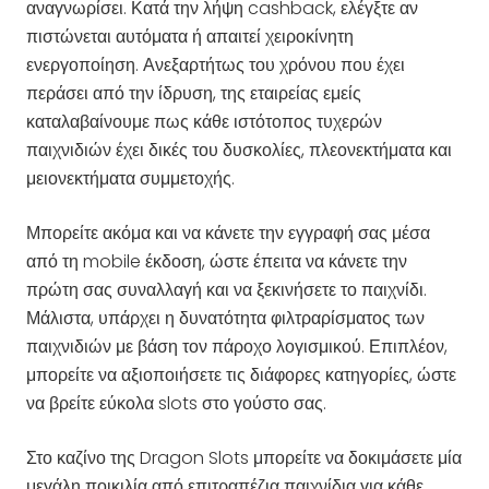
αναγνωρίσει. Κατά την λήψη cashback, ελέγξτε αν
πιστώνεται αυτόματα ή απαιτεί χειροκίνητη
ενεργοποίηση. Ανεξαρτήτως του χρόνου που έχει
περάσει από την ίδρυση, της εταιρείας εμείς
καταλαβαίνουμε πως κάθε ιστότοπος τυχερών
παιχνιδιών έχει δικές του δυσκολίες, πλεονεκτήματα και
μειονεκτήματα συμμετοχής.
Μπορείτε ακόμα και να κάνετε την εγγραφή σας μέσα
από τη mobile έκδοση, ώστε έπειτα να κάνετε την
πρώτη σας συναλλαγή και να ξεκινήσετε το παιχνίδι.
Μάλιστα, υπάρχει η δυνατότητα φιλτραρίσματος των
παιχνιδιών με βάση τον πάροχο λογισμικού. Επιπλέον,
μπορείτε να αξιοποιήσετε τις διάφορες κατηγορίες, ώστε
να βρείτε εύκολα slots στο γούστο σας.
Στο καζίνο της Dragon Slots μπορείτε να δοκιμάσετε μία
μεγάλη ποικιλία από επιτραπέζια παιχνίδια για κάθε