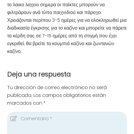
το λαικο λαχειο σημερα οι παίκτες μπορούν να
φιλτράρουν ανά τύπο παιχνιδιού και πάροχο.
Χρειάζονται περίπου 3-5 ημέρες για να ολοκληρωθεί μια
διαδικασία έγκρισης για το καζίνο και μπορείτε να πάρετε
τα κέρδη σας σε 7-15 ημέρες από τη στιγμή που έχει
εγκριθεί, θα βρείτε τα κουμπιά καζίνο και ζωντανών
καζίνο.
Deja una respuesta
Tu dirección de correo electrónico no será
publicada.
Los campos obligatorios están
marcados con
*