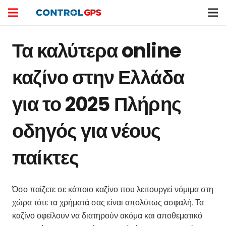
Τα καλύτερα online
καζίνο στην Ελλάδα
για το 2025 Πλήρης
οδηγός για νέους
παίκτες
Όσο παίζετε σε κάποιο καζίνο που λειτουργεί νόμιμα στη
χώρα τότε τα χρήματά σας είναι απολύτως ασφαλή. Τα
καζίνο οφείλουν να διατηρούν ακόμα και αποθεματικό