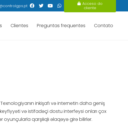
Acceso do
@controlgps.pt
cliente
s
Clientes
Preguntas frequentes
Contato
 Texnologiyanın inkişafı və internetin daha geniş
eyfiyyəti və istifadəçi dostu interfeysi onları çox
yunçularla qarşılıqlı əlaqəyə girə bilirlər.