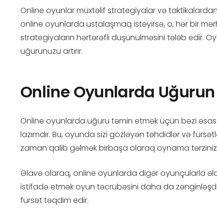
Online oyunlar müxtəlif strategiyalar və taktikalardan
online oyunlarda ustalaşmaq istəyirsə, o, hər bir mər
strategiyaların hərtərəfli düşünülməsini tələb edir.
uğurunuzu artırır.
Online Oyunlarda Uğurun 
Online oyunlarda uğuru təmin etmək üçün bəzi əsas p
lazımdır. Bu, oyunda sizi gözləyən təhdidlər və fürsətlə
zaman qalib gəlmək birbaşa olaraq oynama tərzinizə 
Əlavə olaraq, online oyunlarda digər oyunçularla ə
istifadə etmək oyun təcrübəsini daha da zənginləşdirə
fürsət təqdim edir.