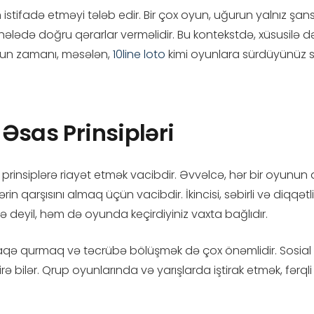
 istifadə etməyi tələb edir. Bir çox oyun, uğurun yalnız şa
hələdə doğru qərarlar verməlidir. Bu kontekstdə, xüsusilə də
 Oyun zamanı, məsələn,
10line loto
kimi oyunlara sürdüyünüz s
Əsas Prinsipləri
rinsiplərə riayət etmək vacibdir. Əvvəlcə, hər bir oyunun
rin qarşısını almaq üçün vacibdir. İkincisi, səbirli və diqqət
deyil, həm də oyunda keçirdiyiniz vaxta bağlıdır.
laqə qurmaq və təcrübə bölüşmək də çox önəmlidir. Sosial
 bilər. Qrup oyunlarında və yarışlarda iştirak etmək, fərql