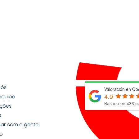
nós
Valoración en Go
4.9
equipe
Basado en
436
op
ções
s
har com a gente
o