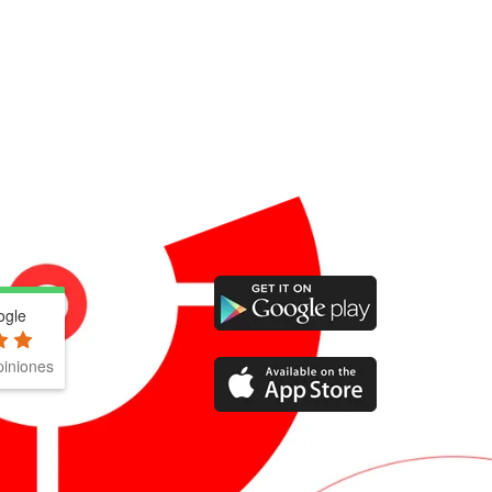
ogle
iniones