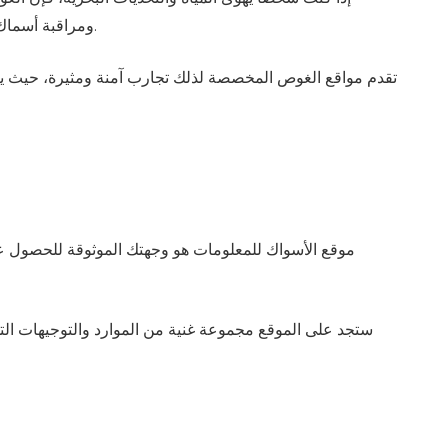
ومراقبة أسماك القرش عن قرب في بيئتها الطبيعية. يعد هذا النشاط فرصة حقيقية للتعلم عن هذه الكائنات المذهلة وتجربة شعور لا يضاهى من الإثارة.
تقدم مواقع الغوص المخصصة لذلك تجارب آمنة ومثيرة، حيث يتم ا
موقع الأسواك للمعلومات هو وجهتك الموثوقة للحصول ع
ستجد على الموقع مجموعة غنية من الموارد والتوجيهات الت