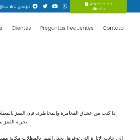
Acceso do
@controlgps.pt
cliente
s
Clientes
Preguntas frequentes
Contato
إذا كنت من عشاق المغامرة والمخاطرة، فإن القفز بالمظلات ي
تجربة القفز تمنحك شعورًا فريدًا عندما تقفز من الطائرة وتواجه الهواء بسعادة وتحدٍ، ما يجعلها من التجارب التي يجب على كل محب للمغامرة تجربتها.
إلى جانب الإثارة التي توفرها، يحتل القفز بالمظلات مكانة مم