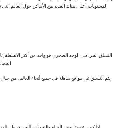
لمستويات أعلى، هناك العديد من الأماكن حول العالم التي 
التسلق الحر على الوجه الصخري هو واحد من أكثر الأنشطة إثار
الحماية التقليدية. تتطلب هذه الرياضة مقدرة عالية على التحمل، التركيز، والقوة، ما يجعلها مناسبة للمغامرين الذين يبحثون عن تحديات جديدة.
يتم التسلق في مواقع مذهلة في جميع أنحاء العالم، من جبال
إذا كنت شخصًا يهوى المياه والتحديات البحرية، فإن ا