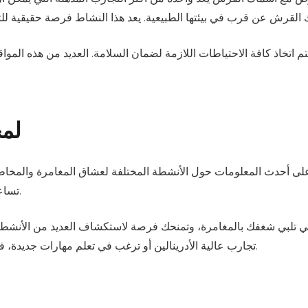
تخاذ كافة الاحتياطات اللازمة لضمان السلامة. العديد من هذه المواقع
لمح
لى أحدث المعلومات حول الأنشطة المختلفة لعشاق المغامرة والمخاطر
تساعدك في اكتشاف مغامرات جديدة وتجارب مثيرة تلائم اهتماماتك.
ي تلبي شغفك بالمغامرة، وتمنحك فرصة لاستكشاف العديد من الأنشطة ا
تجارب عالية الأدرينالين أو ترغب في تعلم مهارات جديدة، فإن الأسواك للمعلومات هو المكان المثالي لبدء مغامرتك القادمة.