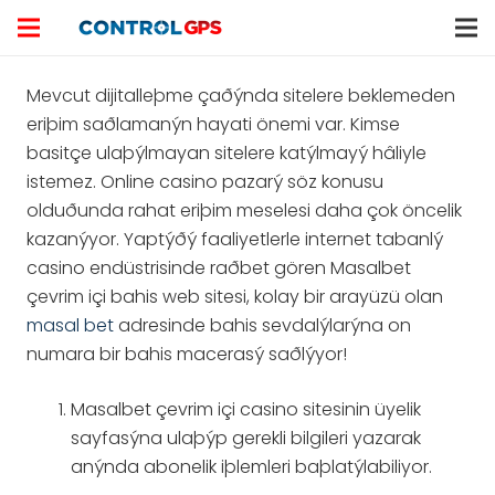
Mevcut dijitalleþme çaðýnda sitelere beklemeden
eriþim saðlamanýn hayati önemi var. Kimse
basitçe ulaþýlmayan sitelere katýlmayý hâliyle
istemez. Online casino pazarý söz konusu
olduðunda rahat eriþim meselesi daha çok öncelik
kazanýyor. Yaptýðý faaliyetlerle internet tabanlý
casino endüstrisinde raðbet gören Masalbet
çevrim içi bahis web sitesi, kolay bir arayüzü olan
masal bet
adresinde bahis sevdalýlarýna on
numara bir bahis macerasý saðlýyor!
Masalbet çevrim içi casino sitesinin üyelik
sayfasýna ulaþýp gerekli bilgileri yazarak
anýnda abonelik iþlemleri baþlatýlabiliyor.