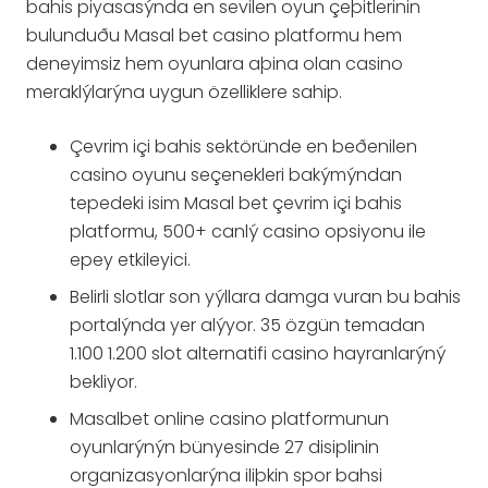
bahis piyasasýnda en sevilen oyun çeþitlerinin
bulunduðu Masal bet casino platformu hem
deneyimsiz hem oyunlara aþina olan casino
meraklýlarýna uygun özelliklere sahip.
Çevrim içi bahis sektöründe en beðenilen
casino oyunu seçenekleri bakýmýndan
tepedeki isim Masal bet çevrim içi bahis
platformu, 500+ canlý casino opsiyonu ile
epey etkileyici.
Belirli slotlar son yýllara damga vuran bu bahis
portalýnda yer alýyor. 35 özgün temadan
1.100 1.200 slot alternatifi casino hayranlarýný
bekliyor.
Masalbet online casino platformunun
oyunlarýnýn bünyesinde 27 disiplinin
organizasyonlarýna iliþkin spor bahsi