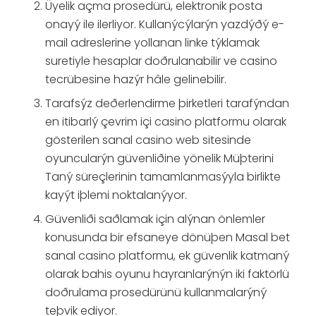
Üyelik açma prosedürü, elektronik posta
onayý ile ilerliyor. Kullanýcýlarýn yazdýðý e-
mail adreslerine yollanan linke týklamak
suretiyle hesaplar doðrulanabilir ve casino
tecrübesine hazýr hâle gelinebilir.
Tarafsýz deðerlendirme þirketleri tarafýndan
en itibarlý çevrim içi casino platformu olarak
gösterilen sanal casino web sitesinde
oyuncularýn güvenliðine yönelik Müþterini
Taný süreçlerinin tamamlanmasýyla birlikte
kayýt iþlemi noktalanýyor.
Güvenliði saðlamak için alýnan önlemler
konusunda bir efsaneye dönüþen Masal bet
sanal casino platformu, ek güvenlik katmaný
olarak bahis oyunu hayranlarýnýn iki faktörlü
doðrulama prosedürünü kullanmalarýný
teþvik ediyor.