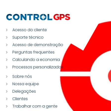
Acesso do cliente
Suporte técnico
Acesso de demonstração
Perguntas frequentes
Calculando a economia
Processos personalizados
Sobre nós
Nossa equipe
Delegações
Clientes
Trabalhar com a gente