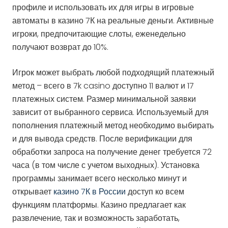
профиле и использовать их для игры в игровые
автоматы в казино 7К на реальные деньги. Активные
игроки, предпочитающие слоты, еженедельно
получают возврат до 10%.
Игрок может выбрать любой подходящий платежный
метод – всего в 7k casino доступно 11 валют и 17
платежных систем. Размер минимальной заявки
зависит от выбранного сервиса. Используемый для
пополнения платежный метод необходимо выбирать
и для вывода средств. После верификации для
обработки запроса на получение денег требуется 72
часа (в том числе с учетом выходных). Установка
программы занимает всего несколько минут и
открывает
казино 7К в России
доступ ко всем
функциям платформы. Казино предлагает как
развлечение, так и возможность заработать,