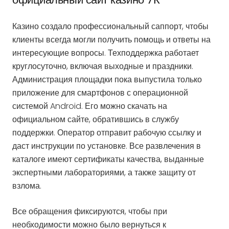
Казино создало профессиональный саппорт, чтобы
клиенты всегда могли получить помощь и ответы на
интересующие вопросы. Техподдержка работает
круглосуточно, включая выходные и праздники.
Администрация площадки пока выпустила только
приложение для смартфонов с операционной
системой Android. Его можно скачать на
официальном сайте, обратившись в службу
поддержки. Оператор отправит рабочую ссылку и
даст инструкции по установке. Все развлечения в
каталоге имеют сертификаты качества, выданные
экспертными лабораториями, а также защиту от
взлома.
Все обращения фиксируются, чтобы при
необходимости можно было вернуться к