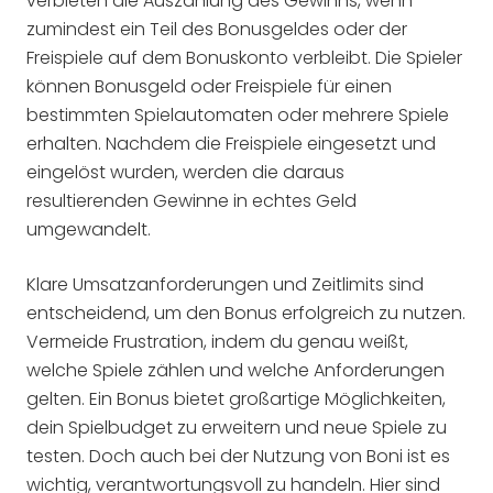
verbieten die Auszahlung des Gewinns, wenn
zumindest ein Teil des Bonusgeldes oder der
Freispiele auf dem Bonuskonto verbleibt. Die Spieler
können Bonusgeld oder Freispiele für einen
bestimmten Spielautomaten oder mehrere Spiele
erhalten. Nachdem die Freispiele eingesetzt und
eingelöst wurden, werden die daraus
resultierenden Gewinne in echtes Geld
umgewandelt.
Klare Umsatzanforderungen und Zeitlimits sind
entscheidend, um den Bonus erfolgreich zu nutzen.
Vermeide Frustration, indem du genau weißt,
welche Spiele zählen und welche Anforderungen
gelten. Ein Bonus bietet großartige Möglichkeiten,
dein Spielbudget zu erweitern und neue Spiele zu
testen. Doch auch bei der Nutzung von Boni ist es
wichtig, verantwortungsvoll zu handeln. Hier sind