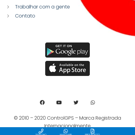
Trabalhar com a gente
Contato
© 2010 – 2020 ControlGPS – Marca Registrada
Internacionalmente
TELÉFONO
WHATSAPP
PRESUPUESTO