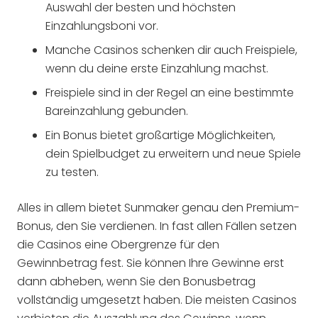
Auswahl der besten und höchsten
Einzahlungsboni vor.
Manche Casinos schenken dir auch Freispiele,
wenn du deine erste Einzahlung machst.
Freispiele sind in der Regel an eine bestimmte
Bareinzahlung gebunden.
Ein Bonus bietet großartige Möglichkeiten,
dein Spielbudget zu erweitern und neue Spiele
zu testen.
Alles in allem bietet Sunmaker genau den Premium-
Bonus, den Sie verdienen. In fast allen Fällen setzen
die Casinos eine Obergrenze für den
Gewinnbetrag fest. Sie können Ihre Gewinne erst
dann abheben, wenn Sie den Bonusbetrag
vollständig umgesetzt haben. Die meisten Casinos