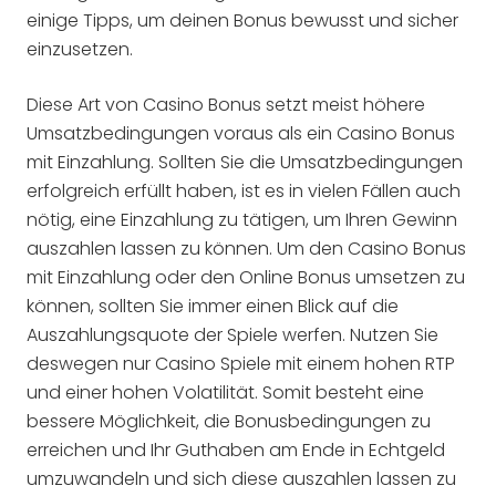
einige Tipps, um deinen Bonus bewusst und sicher
einzusetzen.
Diese Art von Casino Bonus setzt meist höhere
Umsatzbedingungen voraus als ein Casino Bonus
mit Einzahlung. Sollten Sie die Umsatzbedingungen
erfolgreich erfüllt haben, ist es in vielen Fällen auch
nötig, eine Einzahlung zu tätigen, um Ihren Gewinn
auszahlen lassen zu können. Um den Casino Bonus
mit Einzahlung oder den Online Bonus umsetzen zu
können, sollten Sie immer einen Blick auf die
Auszahlungsquote der Spiele werfen. Nutzen Sie
deswegen nur Casino Spiele mit einem hohen RTP
und einer hohen Volatilität. Somit besteht eine
bessere Möglichkeit, die Bonusbedingungen zu
erreichen und Ihr Guthaben am Ende in Echtgeld
umzuwandeln und sich diese auszahlen lassen zu