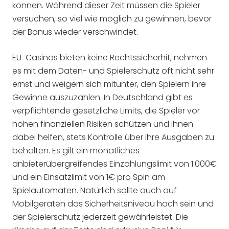
können. Während dieser Zeit müssen die Spieler
versuchen, so viel wie möglich zu gewinnen, bevor
der Bonus wieder verschwindet.
EU-Casinos bieten keine Rechtssicherhit, nehmen
es mit dem Daten- und Spielerschutz oft nicht sehr
ernst und weigern sich mitunter, den Spielern ihre
Gewinne auszuzahlen. In Deutschland gibt es
verpflichtende gesetzliche Limits, die Spieler vor
hohen finanziellen Risiken schützen und ihnen
dabei helfen, stets Kontrolle über ihre Ausgaben zu
behalten. Es gilt ein monatliches
anbieterübergreifendes Einzahlungslimit von 1.000€
und ein Einsatzlimit von 1€ pro Spin am
Spielautomaten. Natürlich sollte auch auf
Mobilgeräten das Sicherheitsniveau hoch sein und
der Spielerschutz jederzeit gewährleistet. Die