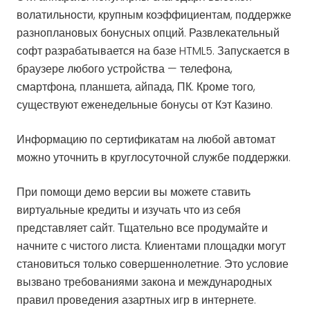
волатильности, крупным коэффициентам, поддержке
разноплановых бонусных опций. Развлекательный
софт разрабатывается на базе HTML5. Запускается в
браузере любого устройства — телефона,
смартфона, планшета, айпада, ПК. Кроме того,
существуют еженедельные бонусы от Кэт Казино.
Информацию по сертификатам на любой автомат
можно уточнить в круглосуточной службе поддержки.
При помощи демо версии вы можете ставить
виртуальные кредиты и изучать что из себя
представляет сайт. Тщательно все продумайте и
начните с чистого листа. Клиентами площадки могут
становиться только совершеннолетние. Это условие
вызвано требованиями закона и международных
правил проведения азартных игр в интернете.