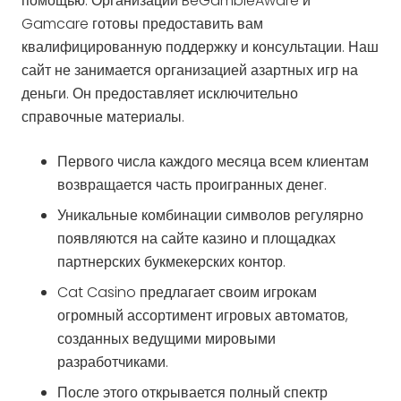
помощью. Организации BeGambleAware и
Gamcare готовы предоставить вам
квалифицированную поддержку и консультации. Наш
сайт не занимается организацией азартных игр на
деньги. Он предоставляет исключительно
справочные материалы.
Первого числа каждого месяца всем клиентам
возвращается часть проигранных денег.
Уникальные комбинации символов регулярно
появляются на сайте казино и площадках
партнерских букмекерских контор.
Cat Casino предлагает своим игрокам
огромный ассортимент игровых автоматов,
созданных ведущими мировыми
разработчиками.
После этого открывается полный спектр