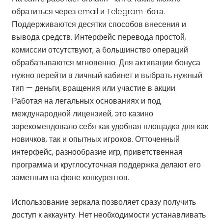
обратиться через email и Telegram-бота.
Поддерживаются десятки способов внесения и
вывода средств. Интерфейс перевода простой,
комиссии отсутствуют, а большинство операций
обрабатываются мгновенно. Для активации бонуса
нужно перейти в личный кабинет и выбрать нужный
тип — деньги, вращения или участие в акции.
Работая на легальных основаниях и под
международной лицензией, это казино
зарекомендовало себя как удобная площадка для как
новичков, так и опытных игроков. Отточенный
интерфейс, разнообразие игр, приветственная
программа и круглосуточная поддержка делают его
заметным на фоне конкурентов.
Использование зеркала позволяет сразу получить
доступ к аккаунту. Нет необходимости устанавливать