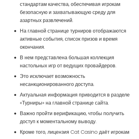
стандартам качества, обеспечивая игрокам
безопасную и захватывающую среду для
азартных развлечений.
На главной странице турниров отображаются
активные события, список призов и время
окончания.
В нем представлена большая коллекция
настольных игр от ведущих провайдеров.
Это исключает возможность
несанкционированного доступа.
Актуальная информация приводится в разделе
«Турниры» на главной странице сайта.
Важно пройти верификацию, чтобы получить
доступ к моментальному выводу.
Кроме того, лицензия Cat Casino даёт игрокам