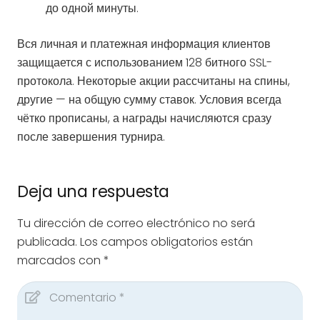
до одной минуты.
Вся личная и платежная информация клиентов
защищается с использованием 128 битного SSL-
протокола. Некоторые акции рассчитаны на спины,
другие — на общую сумму ставок. Условия всегда
чётко прописаны, а награды начисляются сразу
после завершения турнира.
Deja una respuesta
Tu dirección de correo electrónico no será
publicada.
Los campos obligatorios están
marcados con
*