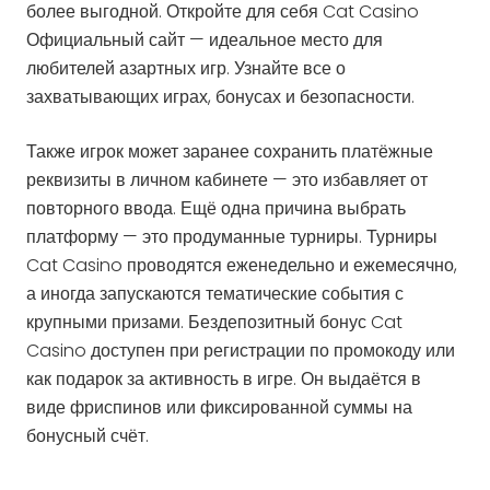
более выгодной. Откройте для себя Cat Casino
Официальный сайт — идеальное место для
любителей азартных игр. Узнайте все о
захватывающих играх, бонусах и безопасности.
Также игрок может заранее сохранить платёжные
реквизиты в личном кабинете — это избавляет от
повторного ввода. Ещё одна причина выбрать
платформу — это продуманные турниры. Турниры
Cat Casino проводятся еженедельно и ежемесячно,
а иногда запускаются тематические события с
крупными призами. Бездепозитный бонус Cat
Casino доступен при регистрации по промокоду или
как подарок за активность в игре. Он выдаётся в
виде фриспинов или фиксированной суммы на
бонусный счёт.