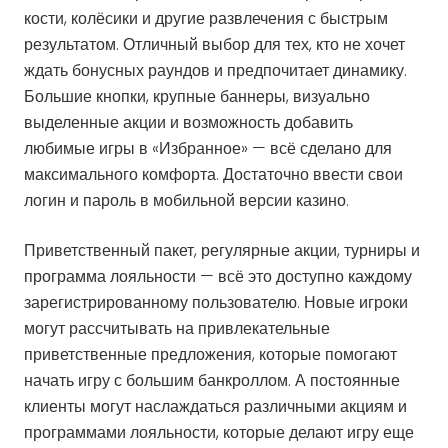
кости, колёсики и другие развлечения с быстрым
результатом. Отличный выбор для тех, кто не хочет
ждать бонусных раундов и предпочитает динамику.
Большие кнопки, крупные баннеры, визуально
выделенные акции и возможность добавить
любимые игры в «Избранное» — всё сделано для
максимального комфорта. Достаточно ввести свои
логин и пароль в мобильной версии казино.
Приветственный пакет, регулярные акции, турниры и
программа лояльности — всё это доступно каждому
зарегистрированному пользователю. Новые игроки
могут рассчитывать на привлекательные
приветственные предложения, которые помогают
начать игру с большим банкроллом. А постоянные
клиенты могут наслаждаться различными акциям и
программами лояльности, которые делают игру еще