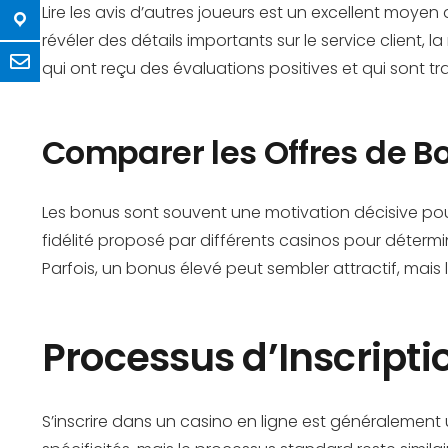
Lire les avis d’autres joueurs est un excellent moyen 
révéler des détails importants sur le service client, l
qui ont reçu des évaluations positives et qui sont 
Comparer les Offres de B
Les bonus sont souvent une motivation décisive pour
fidélité proposé par différents casinos pour déterm
Parfois, un bonus élevé peut sembler attractif, mais l
Processus d’Inscripti
S’inscrire dans un casino en ligne est généralemen