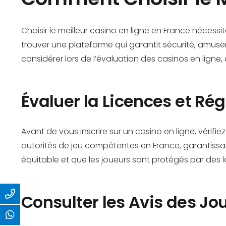
Choisir le meilleur casino en ligne en France nécessi
trouver une plateforme qui garantit sécurité, amuse
considérer lors de l’évaluation des casinos en ligne, 
Évaluer la Licences et Ré
Avant de vous inscrire sur un casino en ligne, vérifie
autorités de jeu compétentes en France, garantissa
équitable et que les joueurs sont protégés par des lo
Consulter les Avis des Jo