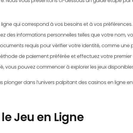
laire. Nous vous présentons ci-dessous un guide étape par
ligne qui correspond à vos besoins et à vos préférences.
ez des informations personnelles telles que votre nom, vo
uments requis pour vérifier votre identité, comme une pièc
éthode de paiement préférée et effectuez votre premier
ié, vous pouvez commencer à explorer les jeux disponibles
s plonger dans l’univers palpitant des casinos en ligne en
 le Jeu en Ligne