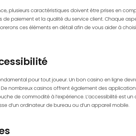
e, plusieurs caractéristiques doivent être prises en comp
des de paiement et la qualité du service client. Chaque asp
orerons ces éléments en détail afin de vous aider à choisi
cessibilité
fondamental pour tout joueur. Un bon casino en ligne devr
ces. De nombreux casinos offrent également des applications
he de commodité à l’expérience. L’accessibilité est un autr
agisse d’un ordinateur de bureau ou d’un appareil mobile.
les