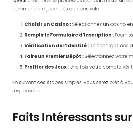
spécificités, mais le processus standard reste simi
commencer à jouer dès que possible.
Choisir un Casino :
Sélectionnez un casino en 
Remplir le Formulaire d’Inscription :
Fourniss
Vérification de l’Identité :
Téléchargez des doc
Faire un Premier Dépôt :
Sélectionnez votre m
Profiter des Jeux :
Une fois votre compte vérif
En suivant ces étapes simples, vous serez prêt à vou
responsable.
Faits Intéressants sur