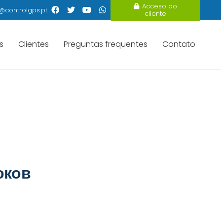
Acceso do
@controlgps.pt
cliente
s
Clientes
Preguntas frequentes
Contato
оков