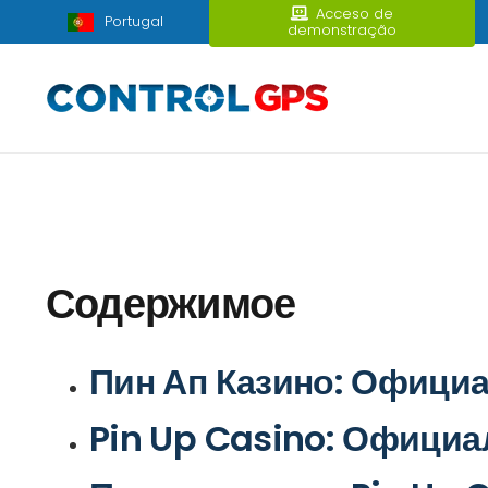
Acceso de
Portugal
demonstração
Содержимое
Пин Ап Казино: Офици
Pin Up Casino: Офици