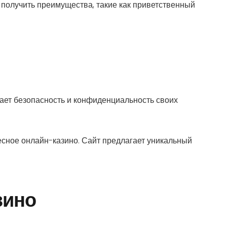
ут получить преимущества, такие как приветственный
ает безопасность и конфиденциальность своих
есное онлайн-казино. Сайт предлагает уникальный
зино