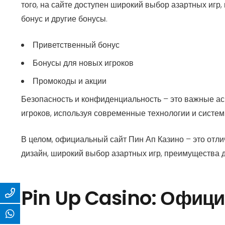
того, на сайте доступен широкий выбор азартных игр,
бонус и другие бонусы.
Приветственный бонус
Бонусы для новых игроков
Промокоды и акции
Безопасность и конфиденциальность – это важные ас
игроков, используя современные технологии и систем
В целом, официальный сайт Пин Ап Казино – это отли
дизайн, широкий выбор азартных игр, преимущества д
Pin Up Casino: Офиц