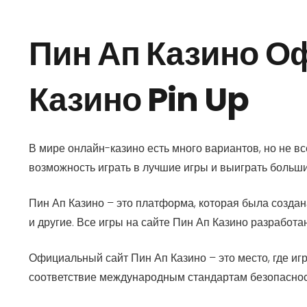
Пин Ап Казино О
Казино Pin Up
В мире онлайн-казино есть много вариантов, но не вс
возможность играть в лучшие игры и выиграть больш
Пин Ап Казино – это платформа, которая была создана
и другие. Все игры на сайте Пин Ап Казино разработ
Официальный сайт Пин Ап Казино – это место, где иг
соответствие международным стандартам безопаснос