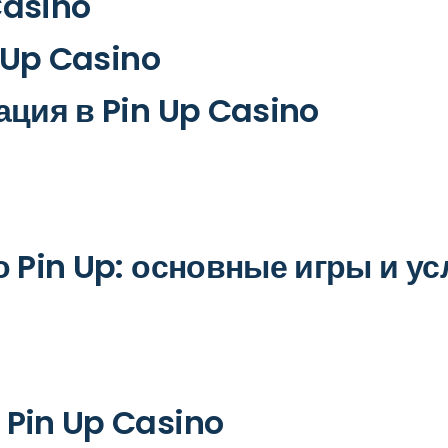
Casino
n Up Casino
ация в Pin Up Casino
о Pin Up: основные игры и у
Pin Up Casino