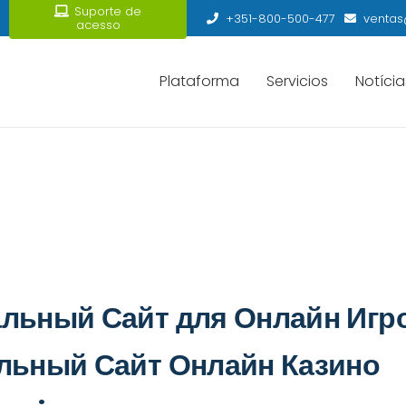
Suporte de
+351-800-500-477
ventas
acesso
Plataforma
Servicios
Notícia
альный Сайт для Онлайн Игр
альный Сайт Онлайн Казино