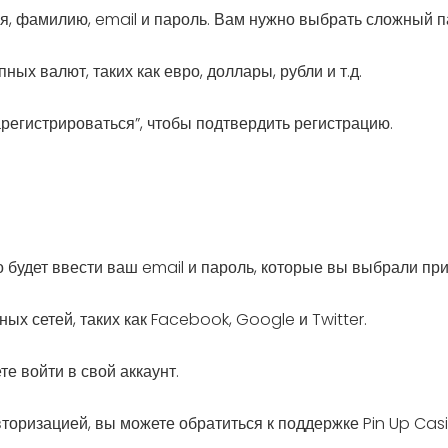
я, фамилию, email и пароль. Вам нужно выбрать сложный па
ых валют, таких как евро, доллары, рубли и т.д.
регистрироваться”, чтобы подтвердить регистрацию.
 будет ввести ваш email и пароль, которые вы выбрали при
х сетей, таких как Facebook, Google и Twitter.
е войти в свой аккаунт.
вторизацией, вы можете обратиться к поддержке Pin Up Cas