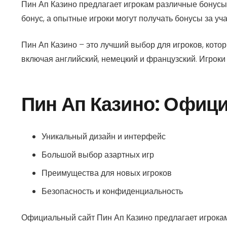
Пин Ап Казино предлагает игрокам различные бонусы 
бонус, а опытные игроки могут получать бонусы за уча
Пин Ап Казино – это лучший выбор для игроков, котор
включая английский, немецкий и французский. Игроки м
Пин Ап Казино: Офиц
Уникальный дизайн и интерфейс
Большой выбор азартных игр
Преимущества для новых игроков
Безопасность и конфиденциальность
Официальный сайт Пин Ап Казино предлагает игрокам 