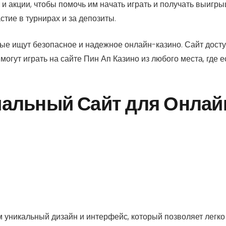
и акции, чтобы помочь им начать играть и получать выигр
стие в турнирах и за депозиты.
ые ищут безопасное и надежное онлайн-казино. Сайт доступ
огут играть на сайте Пин Ап Казино из любого места, где ес
иальный Сайт для Онлай
уникальный дизайн и интерфейс, который позволяет легко 