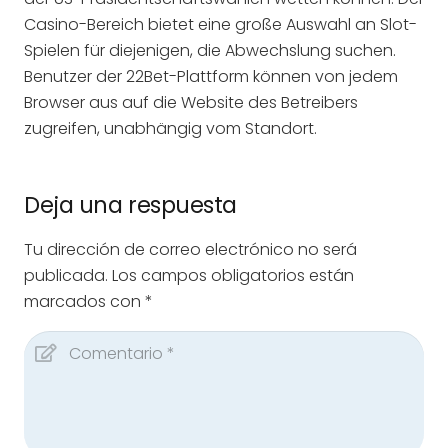
Casino-Bereich bietet eine große Auswahl an Slot-
Spielen für diejenigen, die Abwechslung suchen.
Benutzer der 22Bet-Plattform können von jedem
Browser aus auf die Website des Betreibers
zugreifen, unabhängig vom Standort.
Deja una respuesta
Tu dirección de correo electrónico no será
publicada.
Los campos obligatorios están
marcados con
*