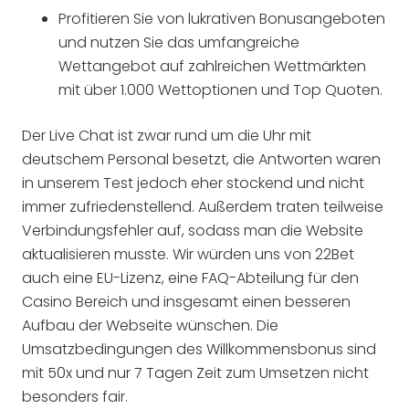
Profitieren Sie von lukrativen Bonusangeboten
und nutzen Sie das umfangreiche
Wettangebot auf zahlreichen Wettmärkten
mit über 1.000 Wettoptionen und Top Quoten.
Der Live Chat ist zwar rund um die Uhr mit
deutschem Personal besetzt, die Antworten waren
in unserem Test jedoch eher stockend und nicht
immer zufriedenstellend. Außerdem traten teilweise
Verbindungsfehler auf, sodass man die Website
aktualisieren musste. Wir würden uns von 22Bet
auch eine EU-Lizenz, eine FAQ-Abteilung für den
Casino Bereich und insgesamt einen besseren
Aufbau der Webseite wünschen. Die
Umsatzbedingungen des Willkommensbonus sind
mit 50x und nur 7 Tagen Zeit zum Umsetzen nicht
besonders fair.