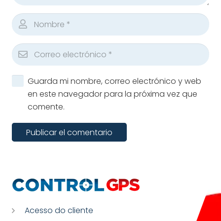
Guarda mi nombre, correo electrónico y web
en este navegador para la próxima vez que
comente.
Publicar el comentario
Acesso do cliente