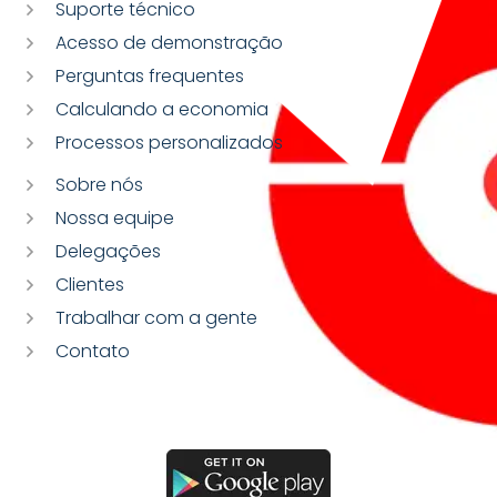
Suporte técnico
Acesso de demonstração
Perguntas frequentes
Calculando a economia
Processos personalizados
Sobre nós
Nossa equipe
Delegações
Clientes
Trabalhar com a gente
Contato