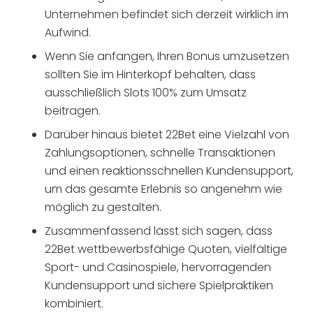
Unternehmen befindet sich derzeit wirklich im
Aufwind.
Wenn Sie anfangen, Ihren Bonus umzusetzen
sollten Sie im Hinterkopf behalten, dass
ausschließlich Slots 100% zum Umsatz
beitragen.
Darüber hinaus bietet 22Bet eine Vielzahl von
Zahlungsoptionen, schnelle Transaktionen
und einen reaktionsschnellen Kundensupport,
um das gesamte Erlebnis so angenehm wie
möglich zu gestalten.
Zusammenfassend lässt sich sagen, dass
22Bet wettbewerbsfähige Quoten, vielfältige
Sport- und Casinospiele, hervorragenden
Kundensupport und sichere Spielpraktiken
kombiniert.