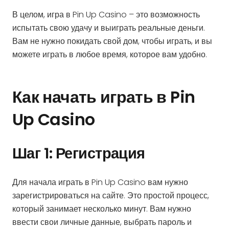
В целом, игра в Pin Up Casino – это возможность
испытать свою удачу и выиграть реальные деньги.
Вам не нужно покидать свой дом, чтобы играть, и вы
можете играть в любое время, которое вам удобно.
Как начать играть в Pin
Up Casino
Шаг 1: Регистрация
Для начала играть в Pin Up Casino вам нужно
зарегистрироваться на сайте. Это простой процесс,
который занимает несколько минут. Вам нужно
ввести свои личные данные, выбрать пароль и