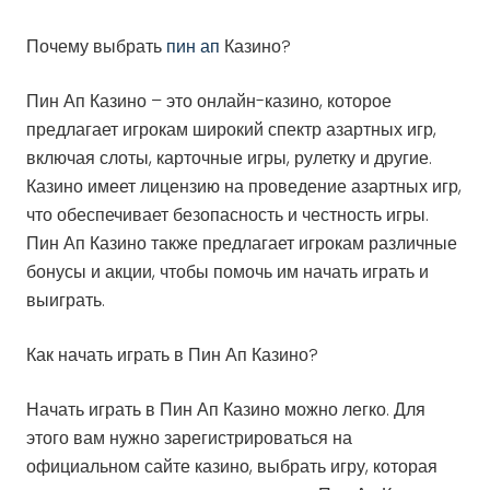
Почему выбрать
пин ап
Казино?
Пин Ап Казино – это онлайн-казино, которое
предлагает игрокам широкий спектр азартных игр,
включая слоты, карточные игры, рулетку и другие.
Казино имеет лицензию на проведение азартных игр,
что обеспечивает безопасность и честность игры.
Пин Ап Казино также предлагает игрокам различные
бонусы и акции, чтобы помочь им начать играть и
выиграть.
Как начать играть в Пин Ап Казино?
Начать играть в Пин Ап Казино можно легко. Для
этого вам нужно зарегистрироваться на
официальном сайте казино, выбрать игру, которая