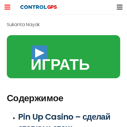
Sukanta Nayak
ИГРАТЬ
Содержимое
Pin Up Casino – сделай