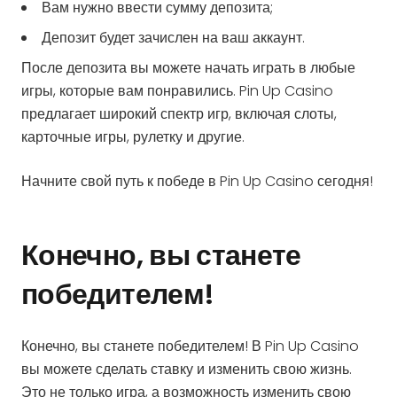
Вам нужно ввести сумму депозита;
Депозит будет зачислен на ваш аккаунт.
После депозита вы можете начать играть в любые
игры, которые вам понравились. Pin Up Casino
предлагает широкий спектр игр, включая слоты,
карточные игры, рулетку и другие.
Начните свой путь к победе в Pin Up Casino сегодня!
Конечно, вы станете
победителем!
Конечно, вы станете победителем! В Pin Up Casino
вы можете сделать ставку и изменить свою жизнь.
Это не только игра, а возможность изменить свою