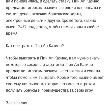
вам понравилась, и сделать ставку. Пин Ап Казино
предлагает игрокам различные опции для оплаты и
снятия денег, включая банковские карты,
электронные деньги и другие. Кроме того, казино
имеет 24/7 поддержку, чтобы помочь вам в любое
время.
Как выиграть в Пин Ап Казино?
Чтобы выиграть в Пин Ап Казино, вам нужно знать
некоторые секреты и стратегии. Пин Ап Казино
предлагает игрокам различные стратегии и советы,
чтобы помочь им выиграть. Кроме того, казино имеет
систему лояльности, которая позволяет игрокам
получать бонусы и преимущества за свою игру.
Заключение