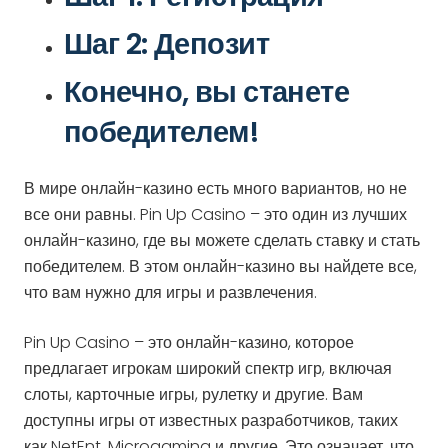
Шаг 2: Депозит
Конечно, вы станете
победителем!
В мире онлайн-казино есть много вариантов, но не
все они равны. Pin Up Casino – это один из лучших
онлайн-казино, где вы можете сделать ставку и стать
победителем. В этом онлайн-казино вы найдете все,
что вам нужно для игры и развлечения.
Pin Up Casino – это онлайн-казино, которое
предлагает игрокам широкий спектр игр, включая
слоты, карточные игры, рулетку и другие. Вам
доступны игры от известных разработчиков, таких
как NetEnt, Microgaming и другие. Это означает, что