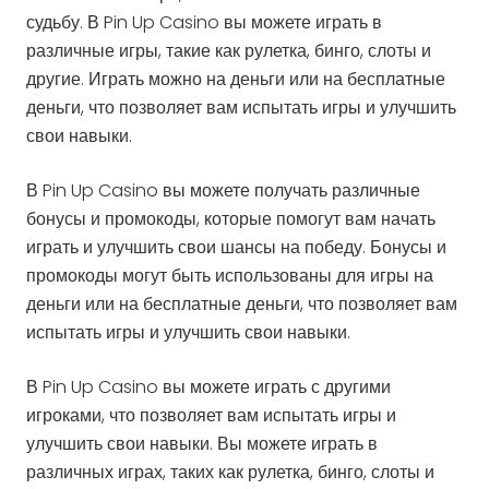
судьбу. В Pin Up Casino вы можете играть в
различные игры, такие как рулетка, бинго, слоты и
другие. Играть можно на деньги или на бесплатные
деньги, что позволяет вам испытать игры и улучшить
свои навыки.
В Pin Up Casino вы можете получать различные
бонусы и промокоды, которые помогут вам начать
играть и улучшить свои шансы на победу. Бонусы и
промокоды могут быть использованы для игры на
деньги или на бесплатные деньги, что позволяет вам
испытать игры и улучшить свои навыки.
В Pin Up Casino вы можете играть с другими
игроками, что позволяет вам испытать игры и
улучшить свои навыки. Вы можете играть в
различных играх, таких как рулетка, бинго, слоты и