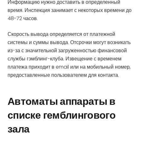
Информацию нужно доставить в определенный
время. Инспекция занимает с некоторых времени до
48-72 часов.
Скорость вывода определяется от платежной
системы и суммы вывода. Отсрочки могут возникать
из-за с значительной загруженностью финансовой
службы гэмблинг-клуба. Извещение с временем
платежа приходит в email или на мобильный номер,
предоставленные пользователем для контакта.
Автоматы аппараты в
списке гемблингового
зала