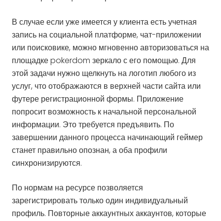
В случае если уже имеется у клиента есть учетная
запись на социальной платформе, чат-приложении
или поисковике, можно мгновенно авторизоваться на
площадке pokerdom зеркало с его помощью. Для
этой задачи нужно щелкнуть на логотип любого из
услуг, что отображаются в верхней части сайта или
футере регистрационной формы. Приложение
попросит возможность к начальной персональной
информации. Это требуется предъявить. По
завершении данного процесса начинающий геймер
станет правильно опознан, а оба профили
синхронизируются.
По нормам на ресурсе позволяется
зарегистрировать только один индивидуальный
профиль. Повторные аккаунтных аккаунтов, которые