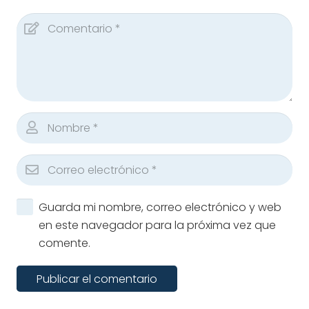
Guarda mi nombre, correo electrónico y web
en este navegador para la próxima vez que
comente.
Publicar el comentario