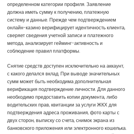
определенном категории профиля. Заявление
должна иметь сумму к получению, платежную
систему и данные. Прежде чем подтверждением
онлайн-казино верифицирует идентичность клиента,
сверяет сведения учетной записи и платежного
метода, анализирует гейминг-активность и
соблюдение правил платформы.
Снятие средств доступен исключительно на аккаунт,
с какого делался вклад. При выводе значительных
сумм может быть необходима дополнительная
верификация подтверждение личности. Для данного
необходимо предоставить копии документа, либо
водительских прав, квитанции за услуги ЖКХ для
подтверждения адреса проживания, фото карты с
двух сторон, выписку со счета, снимок экрана из
банковского приложения или электронного кошелька.