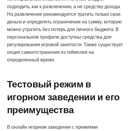
подходить, как к развлечению, а не средству дохода.
На развлечение рекомендуется тратить только свои
деньги и определять ограничение на сумму, которую
можно утратить без потерь для личного бюджета. В
персональном профиле доступны средства для
регулирования игровой занятости. Также существует
опция самоотстранения из геймплея на
определенный время.
Тестовый режим в
игорном заведении и его
преимущества
В онлайн игорном заведении с премиями