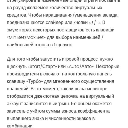
отрегулировать изменяемые опции игры и поставить
на раунд желаемое количество виртуальных
кредитов. Чтобы наращивания/уменьшения вклада
предназначаются слайдер или кнопки «+/-». В
эмуляторах некоторых поставщиков есть клавиши
«Min Bet/Max Bet» для выбора наименьшей /
наибольшей взноса в 1 щелчок.
Для того чтобы запустить игровой процесс, нужно
щелкнуть «Start/Старт» или «Auto/Авто». Некоторые
производители включают на контрольную панель
клавишу «Турбо» для мгновенного осуществления
вращений. В тот момент, как лишь на мониторе
отобразится джекпотная цепочка, на виртуальный
аккаунт зачислится выигрыш. Её объём окажется
зависеть с учётом суммы взноса, коэффициента
выпавшего знака и численности знаков в
комбинации.