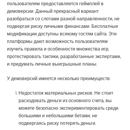
пользователям предоставляется геймплей в
демоверсии. Данный прекрасный вариант
разобраться со слотами разной направленности, не
подвергая риску личными финансами. Бесплатные
модификации доступны всякому гостям сайта. Эти
платформы дают возможность пользователям
изучить правила и особенности множества игр,
протестировать тактики, разработанные экспертами,
и придумать личные выигрышные планы.
У демоверсий имеется несколько преимуществ:
Недостаток материальных рисков. Не стоит
расходовать деньги из основного счета, вы
можете безопасно экспериментировать среди
большими и небольшими бетами, не
подвергаясь риску потерять деньги.