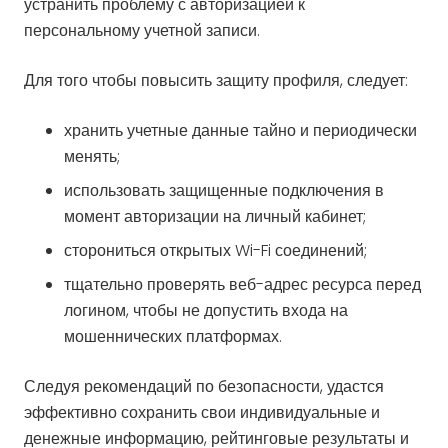
устранить проблему с авторизацией к
персональному учетной записи.
Для того чтобы повысить защиту профиля, следует:
хранить учетные данные тайно и периодически
менять;
использовать защищенные подключения в
момент авторизации на личный кабинет;
сторониться открытых Wi-Fi соединений;
тщательно проверять веб-адрес ресурса перед
логином, чтобы не допустить входа на
мошеннических платформах.
Следуя рекомендаций по безопасности, удастся
эффективно сохранить свои индивидуальные и
денежные информацию, рейтинговые результаты и