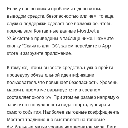
Если у вас возникли проблемы с депозитом,
выводом средств, безопасностью или чем-то еще,
служба поддержки сделает все возможное, чтобы
помочь вам. Контактные данные Mostbet в
Узбекистане приведены в таблице ниже. Нажмите
кнопку “Скачать для iOS”, затем перейдите в App
store и загрузите приложение.
К тому же, чтобы вывести средства, нужно пройти
процедуру обязательной идентификации
пользователя, что повышает безопасность. Уровень
маржи в прематче варьируется и в среднем
составляет около 5%. При этом ее размер напрямую
зависит от популярности вида спорта, турнира и
самого события. Наиболее выгодные коэффициенты
Мостбет традиционно выставляет на топовые
футбольные матчи уровня чемпионатов мира, Лиги