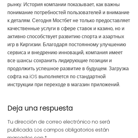
рынку. История компании показывает, как важны
понимание потребностей пользователей и внимание
к деталям. Сегодня Мостбет не только предоставляет
качественные услуги в сфере ставок и казино, но и
активно способствует развитию спорта и азартных
игр в Киргизии. Благодаря постоянному улучшению
сервиса и внедрению инноваций, компания имеет
все шансы сохранить лидирующие позиции и
продолжить успешное развитие в будущем. Загрузка
софта на iOS выполняется по стандартной
инструкции при переходе в магазин приложений.
Deja una respuesta
Tu dirección de correo electrónico no será
publicada.
Los campos obligatorios están
marcados con
*