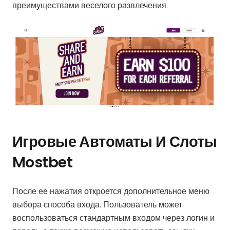
преимуществами веселого развлечения.
Игровые Автоматы И Слоты
Mostbet
После ее нажатия откроется дополнительное меню
выбора способа входа. Пользователь может
воспользоваться стандартным входом через логин и