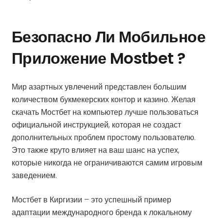
Безопасно Ли Мобильное
Приложение Mostbet ?
Мир азартных увлечений представлен большим
количеством букмекерских контор и казино. Желая
скачать Мостбет на компьютер лучше пользоваться
официальной инструкцией, которая не создаст
дополнительных проблем простому пользователю.
Это также круто влияет на ваш шанс на успех,
которые никогда не ограничиваются самим игровым
заведением.
Мостбет в Киргизии – это успешный пример
адаптации международного бренда к локальному