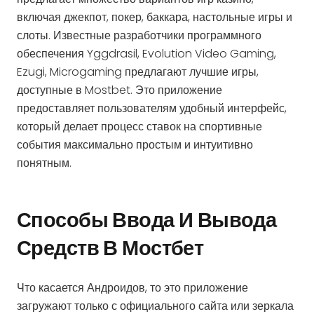
включая джекпот, покер, баккара, настольные игры и
слоты. Известные разработчики программного
обеспечения Yggdrasil, Evolution Video Gaming,
Ezugi, Microgaming предлагают лучшие игры,
доступные в Mostbet. Это приложение
предоставляет пользователям удобный интерфейс,
который делает процесс ставок на спортивные
события максимально простым и интуитивно
понятным.
Способы Ввода И Вывода
Средств В Мостбет
Что касается Андроидов, то это приложение
загружают только с официального сайта или зеркала