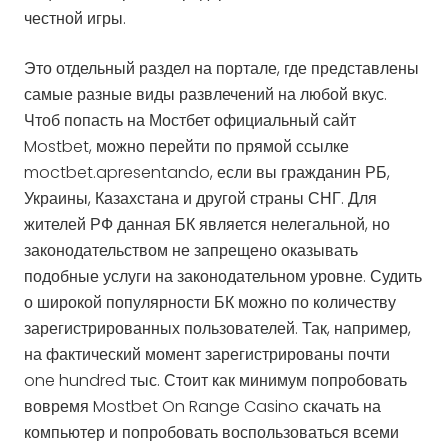
честной игры.
Это отдельный раздел на портале, где представлены
самые разные виды развлечений на любой вкус.
Чтоб попасть на Мостбет официальный сайт
Mostbet, можно перейти по прямой ссылке
moctbet.apresentando, если вы гражданин РБ,
Украины, Казахстана и другой страны СНГ. Для
жителей РФ данная БК является нелегальной, но
законодательством не запрещено оказывать
подобные услуги на законодательном уровне. Судить
о широкой популярности БК можно по количеству
зарегистрированных пользователей. Так, например,
на фактический момент зарегистрированы почти
one hundred тыс. Стоит как минимум попробовать
вовремя Mostbet On Range Casino скачать на
компьютер и попробовать воспользоваться всеми