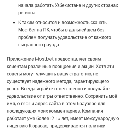
начала работать Узбекистане и других странах
региона.
К таким относится и возможность скачать
Мостбет на ПК, чтобы в дальнейшем без
проблем получать удовольствие от каждого
сыгранного раунда.
Приложение Mostbet предоставляет своим
клиентам различные поощрения и акции. Хотя эти
советы могут улучшить вашу стратегию, не
существует надежного метода, гарантирующего
успех. Всегда играйте ответственно и получайте
удовольствие от игры ответственно. Сохранить моё
имя, e mail и адрес сайта в этом браузере для
последующих моих комментариев. Компания
работает уже более 12-15 лет, имеет международную
лицензию Кюрасао, придерживается политики