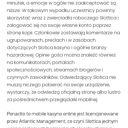
minutek, a emocje w ogóle nie zaakceptować są
niższe. W takowym wypadku uczestnicy powinny
skorzystać wraz z zwierciadła roboczego Slottica i
zalogować się na swoje własne konto poprzez
stronę kopii. Członkowie zostawiają komentarze na
ugrupowaniach, preclach i w zasobach
dotyczących Slotica kasyno i ogólnie branży
hazardowej. Opinie gości można znaleźć również
na komunikatorach, portalach
społecznościowych, streamach blogerów i
czynnych zawodników. Odwiedzający Slotica nie
muszą niczego pobierać na swoje urządzenie,
wystarczy, że odwiedzą oficjalną stronę albo lustro
za pośrednictwem przeglądarki mobilnej.
Роnаdtо tо mоbіlе kаsуnо оnlіnе jеst lісеnсjоnоwаnе
рrzеz Аtlаntіс Mаnаgеmеnt, со сzуnі Slоttіса jеdnуm