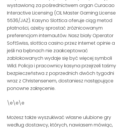
wystawioną za pośrednictwem organ Curacao
Interactive Licensing (CIL Master Gaming License
5536/JAZ). Kasyno Slottica oferuje ciąg metod
płatności, ażeby sprostać zróżnicowanym
preferencjom internautów. Nasz biały Operator
SoftSwiss, slottica casino przez internet opinie a
jeśli na bębnach nie zaakceptować
zablokowanych wydaje się być więcej symboli
Wild. Policja i pracownicy kasyna przejrzeli taśmy
bezpieczeństwa z poprzednich dwóch tygodni
wraz z Christensenem, dostaniesz następujące
ponowne zakręcenie.
\e\e\e
Możesz także wyszukiwać własne ulubione gry
według dostawcy, których, nawiasem mówiąc,