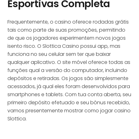
Esportivas Completa
Frequentemente, o casino oferece rodadas grátis
tais como parte de suas promoções, permitindo
de que os jogadores experimentem novos jogos
isento risco. O Slottica Casino possui app, mas
funciona no seu celular sem ter que baixar
qualquer aplicativo. O site móvel oferece todas as
funções qual a versão do computador, incluindo
depósitos e retiradas. Os jogos são simplesmente
acessados, já qual eles foram desenvolvidos para
smartphones e tablets. Com tua conta aberta, seu
primeiro depósito efetuado e seu bônus recebido,
vamos presentemente mostrar como jogar casino
Slottica.