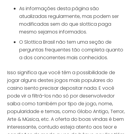
As informações desta página são
atualizadas regularmente, mas podem ser
modificadas sem do que slottica paga
mesmo sejamos informados.
O Slottica Brasil não tem uma seção de
perguntas frequentes tão completa quanto
a dos concorrentes mais conhecidos.
Isso significa que você têm a possibilidade de
jogar alguns destes jogos mais populares do
casino isento precisar depositar nada. E você
pode vir a filtrá-los não só por desenvolvedor
saiba como também por tipo de jogo, nome,
popularidade e temas, como Globo Antigo, Terror,
Arte & Música, etc. A oferta do boas vindas é bem
interessante, contudo esteja atento aos teor e