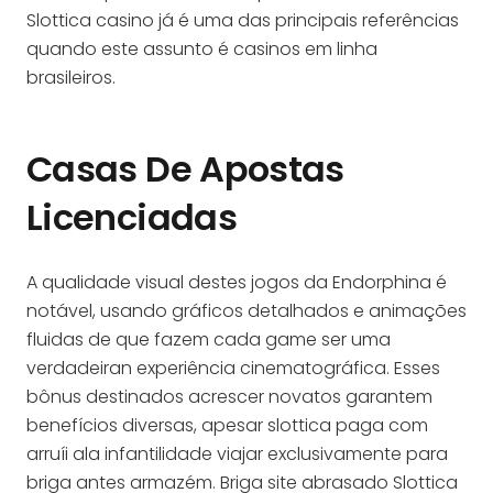
Slottica casino já é uma das principais referências
quando este assunto é casinos em linha
brasileiros.
Casas De Apostas
Licenciadas
A qualidade visual destes jogos da Endorphina é
notável, usando gráficos detalhados e animações
fluidas de que fazem cada game ser uma
verdadeiran experiência cinematográfica. Esses
bônus destinados acrescer novatos garantem
benefícios diversas, apesar slottica paga com
arruíi ala infantilidade viajar exclusivamente para
briga antes armazém. Briga site abrasado Slottica