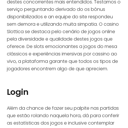
destes concorrentes mais entendidos. Testamos o
serviço perguntando derivado do os bônus
disponibilizados e an equipe do site respondeu
sem demora e utilizando muita simpatia. O casino
Slottica se destaca pelo cenário de jogos online
pela diversidade e qualidade destes jogos que
oferece. De slots emocionantes a jogos do mesa
clássicos e experiências imersivas por cassino ao
vivo, a plataforma garante que todos os tipos de
jogadores encontrem algo de que apreciem.
Login
Além da chance de fazer seu palpite nas partidas
que estão rolando naquela hora, dá para conferir
as estatísticas dos jogos e inclusive contemplar