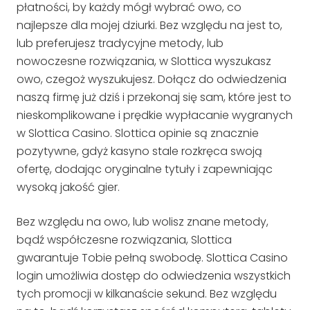
płatności, by każdy mógł wybrać owo, co
najlepsze dla mojej dziurki. Bez względu na jest to,
lub preferujesz tradycyjne metody, lub
nowoczesne rozwiązania, w Slottica wyszukasz
owo, czegoż wyszukujesz. Dołącz do odwiedzenia
naszą firmę już dziś i przekonaj się sam, które jest to
nieskomplikowane i prędkie wypłacanie wygranych
w Slottica Casino. Slottica opinie są znacznie
pozytywne, gdyż kasyno stale rozkręca swoją
ofertę, dodając oryginalne tytuły i zapewniając
wysoką jakość gier.
Bez względu na owo, lub wolisz znane metody,
bądź współczesne rozwiązania, Slottica
gwarantuje Tobie pełną swobodę. Slottica Casino
login umożliwia dostęp do odwiedzenia wszystkich
tych promocji w kilkanaście sekund. Bez względu