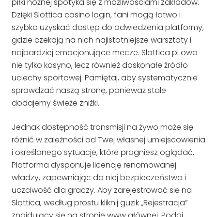
piłki nożnej spotyka się z możliwościami zakładów.
Dzięki Slottica casino login, fani mogą łatwo i
szybko uzyskać dostęp do odwiedzenia platformy,
gdzie czekają na nich najistotniejsze warsztaty i
najbardziej emocjonujące mecze. Slottica pl owo
nie tylko kasyno, lecz również doskonałe źródło
uciechy sportowej. Pamiętaj, aby systematycznie
sprawdzać naszą stronę, ponieważ stale
dodajemy świeże zniżki.
Jednak dostępność transmisji na żywo może się
różnić w zależności od Twej własnej umiejscowienia
i określonego sytuacje, które pragniesz oglądać.
Platforma dysponuje licencję renomowanej
władzy, zapewniając do niej bezpieczeństwo i
uczciwość dla graczy. Aby zarejestrować się na
Slottica, według prostu kliknij guzik „Rejestracja”
znajdujący się na stronie www głównej. Podaj