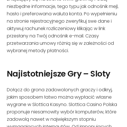
niezbędne informacje, tego typu jak odnośnik mejl,
hasło i preferowana waluta konta. Po wypełnieniu
na stronie rejestracyjnego zweryfikuj swe dane i
aktywuj rachunek rozliczeniowy klikając w link
przesłany na Twój odnośnik e-mail. Czasy
przetwarzania umowy różnią się w zależności od
wybranej metody płatności.
Najistotniejsze Gry – Sloty
Dołącz do grona zadowolonych graczy i odkryj,
jakim sposobem łatwo można wypłacić własne
wygrane w Slottica Kasyno. Slottica Casino Polska
proponuje niesamowity wybór komputerów, które
zadowolą nawet w największym stopniu
wymagających internautów. Od imponujących