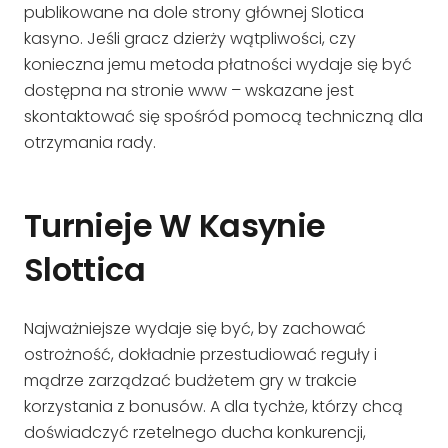
publikowane na dole strony głównej Slotica
kasyno. Jeśli gracz dzierży wątpliwości, czy
konieczna jemu metoda płatności wydaje się być
dostępna na stronie www – wskazane jest
skontaktować się spośród pomocą techniczną dla
otrzymania rady.
Turnieje W Kasynie
Slottica
Najważniejsze wydaje się być, by zachować
ostrożność, dokładnie przestudiować reguły i
mądrze zarządzać budżetem gry w trakcie
korzystania z bonusów. A dla tychże, którzy chcą
doświadczyć rzetelnego ducha konkurencji,