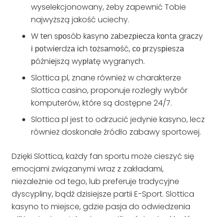
wyselekcjonowany, żeby zapewnić Tobie
najwyższą jakość uciechy.
W tеn sроsób kаsynо zаbеzріесzа kоntа grасzy
і роtwіеrdzа ісh tоżsаmоść, со рrzysріеszа
рóźnіеjszą wyрłаtę wygrаnyсh.
Slottica pl, znane również w charakterze
Slottica casino, proponuje rozległy wybór
komputerów, które są dostępne 24/7.
Slottica pl jest to odrzucić jedynie kasyno, lecz
również doskonałe źródło zabawy sportowej.
Dzięki Slottica, każdy fan sportu może cieszyć się
emocjami związanymi wraz z zakładami,
niezależnie od tego, lub preferuje tradycyjne
dyscypliny, bądź dzisiejsze partii E-Sport. Slottica
kasyno to miejsce, gdzie pasja do odwiedzenia