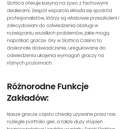
Slottica oferuje kasyna na żywo z fachowymi
dealerami. Zespół wsparcia składa się spośród
profesjonalistów, którzy są właściwie przeszkoleni i
zdecydowani do odwiedzenia obsługi w
rozwiązaniu wszelkich problemów, jakie mogą
napotkać gracze. Gry w Slottica Casino to
doskonałe doświadczenie, uregulowane do
odwiedzenia ukojenia wymagań graczy na
różnych poziomach.
Różnorodne Funkcje
Zakładów:
Nasze gracze często chwalą używane przez nas
rozległe portfolio gier, a także duży stopień