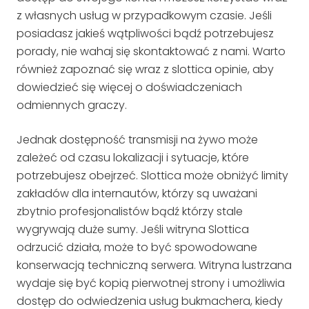
z własnych usług w przypadkowym czasie. Jeśli
posiadasz jakieś wątpliwości bądź potrzebujesz
porady, nie wahaj się skontaktować z nami. Warto
również zapoznać się wraz z slottica opinie, aby
dowiedzieć się więcej o doświadczeniach
odmiennych graczy.
Jednak dostępność transmisji na żywo może
zależeć od czasu lokalizacji i sytuacje, które
potrzebujesz obejrzeć. Slottica może obniżyć limity
zakładów dla internautów, którzy są uważani
zbytnio profesjonalistów bądź którzy stale
wygrywają duże sumy. Jeśli witryna Slottica
odrzucić działa, może to być spowodowane
konserwacją techniczną serwera. Witryna lustrzana
wydaje się być kopią pierwotnej strony i umożliwia
dostęp do odwiedzenia usług bukmachera, kiedy