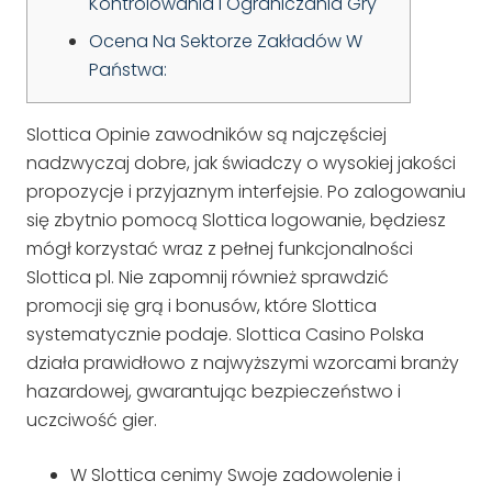
Kontrolowania I Ograniczania Gry
Ocena Na Sektorze Zakładów W
Państwa:
Slottica Opinie zawodników są najczęściej
nadzwyczaj dobre, jak świadczy o wysokiej jakości
propozycje i przyjaznym interfejsie. Po zalogowaniu
się zbytnio pomocą Slottica logowanie, będziesz
mógł korzystać wraz z pełnej funkcjonalności
Slottica pl. Nie zapomnij również sprawdzić
promocji się grą i bonusów, które Slottica
systematycznie podaje. Slottica Casino Polska
działa prawidłowo z najwyższymi wzorcami branży
hazardowej, gwarantując bezpieczeństwo i
uczciwość gier.
W Slottica cenimy Swoje zadowolenie i