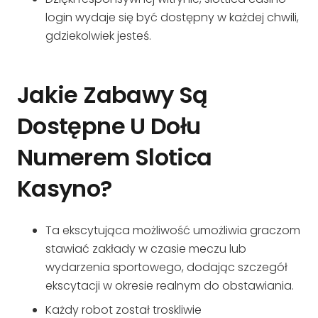
login wydaje się być dostępny w każdej chwili,
gdziekolwiek jesteś.
Jakie Zabawy Są
Dostępne U Dołu
Numerem Slotica
Kasyno?
Ta ekscytująca możliwość umożliwia graczom
stawiać zakłady w czasie meczu lub
wydarzenia sportowego, dodając szczegół
ekscytacji w okresie realnym do obstawiania.
Każdy robot został troskliwie