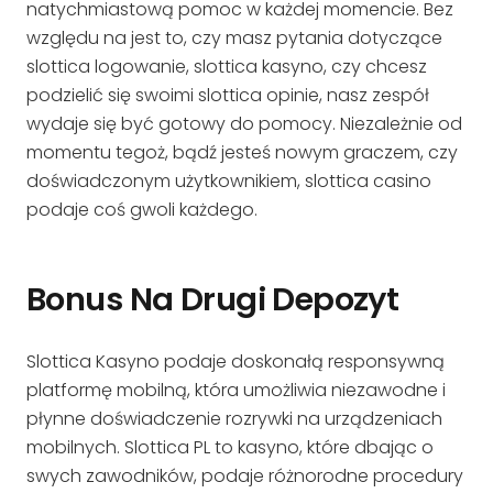
natychmiastową pomoc w każdej momencie. Bez
względu na jest to, czy masz pytania dotyczące
slottica logowanie, slottica kasyno, czy chcesz
podzielić się swoimi slottica opinie, nasz zespół
wydaje się być gotowy do pomocy. Niezależnie od
momentu tegoż, bądź jesteś nowym graczem, czy
doświadczonym użytkownikiem, slottica casino
podaje coś gwoli każdego.
Bonus Na Drugi Depozyt
Slottica Kasyno podaje doskonałą responsywną
platformę mobilną, która umożliwia niezawodne i
płynne doświadczenie rozrywki na urządzeniach
mobilnych. Slottica PL to kasyno, które dbając o
swych zawodników, podaje różnorodne procedury