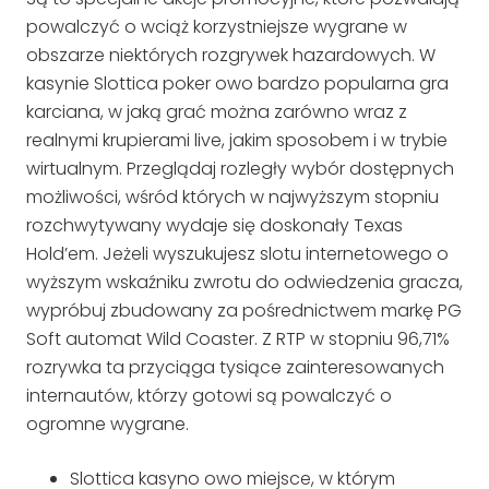
powalczyć o wciąż korzystniejsze wygrane w
obszarze niektórych rozgrywek hazardowych. W
kasynie Slottica poker owo bardzo popularna gra
karciana, w jaką grać można zarówno wraz z
realnymi krupierami live, jakim sposobem i w trybie
wirtualnym. Przeglądaj rozległy wybór dostępnych
możliwości, wśród których w najwyższym stopniu
rozchwytywany wydaje się doskonały Texas
Hold’em. Jeżeli wyszukujesz slotu internetowego o
wyższym wskaźniku zwrotu do odwiedzenia gracza,
wypróbuj zbudowany za pośrednictwem markę PG
Soft automat Wild Coaster. Z RTP w stopniu 96,71%
rozrywka ta przyciąga tysiące zainteresowanych
internautów, którzy gotowi są powalczyć o
ogromne wygrane.
Slottica kasyno owo miejsce, w którym