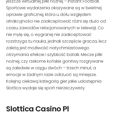
jeszcze wirtualnej piłki nożnej – Instant Football.
Sportowe wydarzenia okazywane są w świetnej
oprawie graficznej, która u dołu względem
atrakcyjności nie zaakceptować różni się dużo od
czasu zawodów relacjonowanych w telewizji. Co
nie mylę się, o wygranej nie zaakceptować
rozstrzyga tu nauka, jednak szczęście gracza, lecz
zaletą jest możliwość natychmiastowego
otrzymania efekcie i szybkość batalii. Mecze piłki
nożnej, czy rzekome końskie gonitwy rozgrywane
są zaledwie w ciągu dwóch – trzech minut, a
emocje w żadnym razie odrzucić są mniejsze.
Kolejną ciekawą kategorią gier jakie udostępnia
Slottica wydaje się sport nierzeczywisty.
Slottica Casino Pl ️