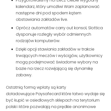
Przygotowaliśmy na rzecz Ciebie wygodny
kalendarz, który umożliwi Wam zaplanować
następne dni pod spodem kątem
obstawiania zakładów live.
Oprócz automatów carry out konsol, Slottica
dysponuje rozległy wybór odmiennych
rodzajów komputerów.
Dzięki opcji stawiania zakładów w trakcie
trwających meczów i wyścigów, użytkownicy
mogą podejmować świadome wybory na
bazie na rzecz rozwijającą się dynamikę
zabawy.
Ostatnią formą wpłaty są karty
doładowujące Paysafecard które łatwo wydaje się
być kupić w osiedlowych sklepach na terytorium
polski i które pozwalają na prędkie anonimowe