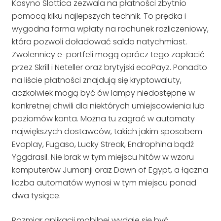
Kasyno Slottica zezwala na płatności zbytnio
pomocą kilku najlepszych technik. To prędka i
wygodna forma wpłaty na rachunek rozliczeniowy,
która pozwoli doładować saldo natychmiast.
Zwolennicy e-portfeli mogą oprócz tego zapłacić
przez Skrill i Neteller oraz brytyjski ecoPayz. Ponadto
na liście płatności znajdują się kryptowaluty,
aczkolwiek mogą być ów lampy niedostępne w
konkretnej chwili dla niektórych umiejscowienia lub
poziomów konta. Można tu zagrać w automaty
największych dostawców, takich jakim sposobem
Evoplay, Fugaso, Lucky Streak, Endrophina bądź
Yggdrasil. Nie brak w tym miejscu hitów w wzoru
komputerów Jumanji oraz Dawn of Egypt, a łączna
liczba automatów wynosi w tym miejscu ponad
dwa tysiące.
Rozmiar aplikacji mobilnej wydaje się być