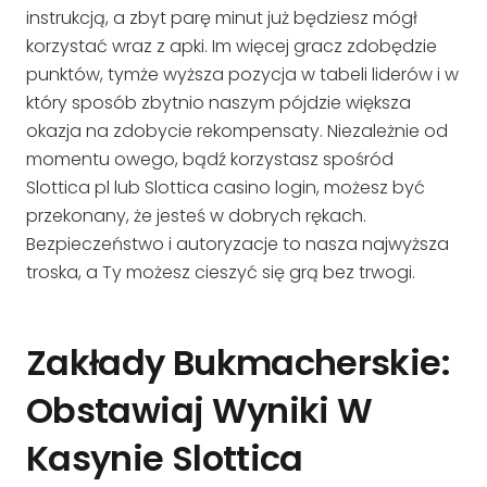
instrukcją, a zbyt parę minut już będziesz mógł
korzystać wraz z apki. Im więcej gracz zdobędzie
punktów, tymże wyższa pozycja w tabeli liderów i w
który sposób zbytnio naszym pójdzie większa
okazja na zdobycie rekompensaty. Niezależnie od
momentu owego, bądź korzystasz spośród
Slottica pl lub Slottica casino login, możesz być
przekonany, że jesteś w dobrych rękach.
Bezpieczeństwo i autoryzacje to nasza najwyższa
troska, a Ty możesz cieszyć się grą bez trwogi.
Zakłady Bukmacherskie:
Obstawiaj Wyniki W
Kasynie Slottica