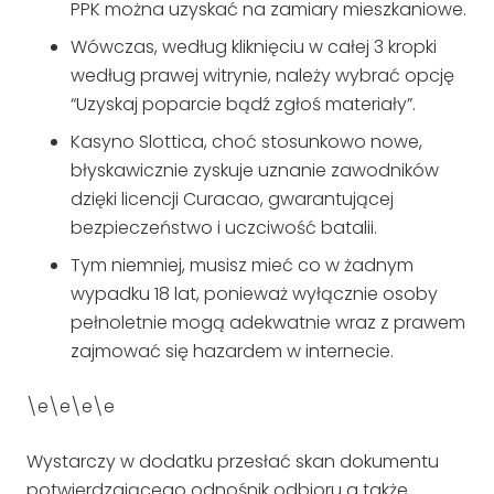
PPK można uzyskać na zamiary mieszkaniowe.
Wówczas, według kliknięciu w całej 3 kropki
według prawej witrynie, należy wybrać opcję
“Uzyskaj poparcie bądź zgłoś materiały”.
Kasyno Slottica, choć stosunkowo nowe,
błyskawicznie zyskuje uznanie zawodników
dzięki licencji Curacao, gwarantującej
bezpieczeństwo i uczciwość batalii.
Tym niemniej, musisz mieć co w żadnym
wypadku 18 lat, ponieważ wyłącznie osoby
pełnoletnie mogą adekwatnie wraz z prawem
zajmować się hazardem w internecie.
\e\e\e\e
Wystarczy w dodatku przesłać skan dokumentu
potwierdzającego odnośnik odbioru a także