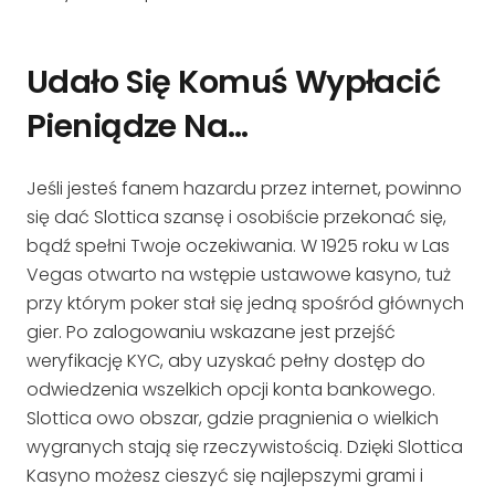
Udało Się Komuś Wypłacić
Pieniądze Na…
Jeśli jesteś fanem hazardu przez internet, powinno
się dać Slottica szansę i osobiście przekonać się,
bądź spełni Twoje oczekiwania. W 1925 roku w Las
Vegas otwarto na wstępie ustawowe kasyno, tuż
przy którym poker stał się jedną spośród głównych
gier. Po zalogowaniu wskazane jest przejść
weryfikację KYC, aby uzyskać pełny dostęp do
odwiedzenia wszelkich opcji konta bankowego.
Slottica owo obszar, gdzie pragnienia o wielkich
wygranych stają się rzeczywistością. Dzięki Slottica
Kasyno możesz cieszyć się najlepszymi grami i