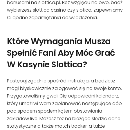
bonusami na slottica.pl. Bez względu na owo, bądź
wybierzesz slottica casino czy slotica, zapewniamy
Ci godne zapamiętania doświadczenia.
Które Wymagania Musza
Spełnić Fani Aby Móc Grać
W Kasynie Slottica?
Postępuj zgodnie spośród instrukcją, a będziesz
mógł błyskawicznie zalogować się na swoje konto.
Przygotowaliśmy gwoli Cię odpowiedni kalendarz,
który umożliwi Wam zaplanować następujące dób
pod spodem spodem kątem obstawiania
zakładów live. Możesz też na bieżąco śledzić dane
statystyczne a także match tracker, a także