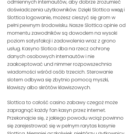
odmiennych internautów, aby dobrze zrozumieć
doświadczenia użytkowników. Dzięki Slottica wход i
Slottica logowanie, możesz cieszyć się grom w
pełni pewnym środowisku. Nasze Slottica opinie od
momentu zawodników są dowodem na wysoki
poziom satysfakcji i zadowolenia wraz z grono
usług. Kasyno Slotica dba na rzecz ochronę
danych osobowych internautów i nie
zaakceptować und nimmer rozpowszechnia
wiadomości wśród osób trzecich. Sterowanie
slotem odbywa się zbytnio pomocą myszki,
klawiszy albo skrótów klawiszowych.
Slottica to całość casino zabawy czegoż może
zapragnąć każdy fan kasyn przez internet.
Przekonajcie się, z jakiego powodu wciąż powinno
się zarejestrować się w pełnym rarytas kasynie
Slottica. Niemniej aczkolwiek, niektórzy użytkownicy