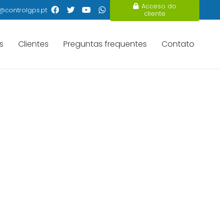
Acceso do
@controlgps.pt
cliente
s
Clientes
Preguntas frequentes
Contato