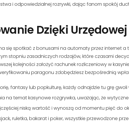
twa i odpowiedzialnej rozrywki, dając fanom spokój ducha
owanie Dzięki Urzędowej
na się spotkać z bonusami na automaty przez internet 
ym stopniu zasadniczych rodzajów, które czasami decydu
szej kolejności założyć rachunek rozliczeniowy w kasynie
 zweryfikowaniu paragonu zdobędziesz bezpośrednią wpła
orię, fantasy lub popkulturę, każdy odnajdzie tu grę gwoli
nia na temat kasynowe rozgrywka, uważając, że wytyczne 
częściej niską wartość i wynoszą od momentu pięć do ok
ckjack, ruletka, bakarat i poker, wszystkie przewodzone p