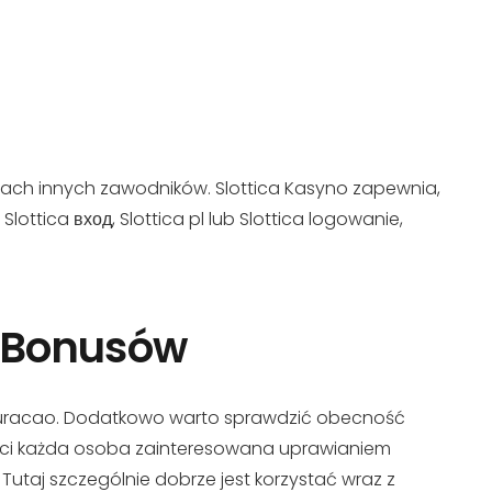
iach innych zawodników. Slottica Kasyno zapewnia,
ottica вход, Slottica pl lub Slottica logowanie,
 Bonusów
 Curacao. Dodatkowo warto sprawdzić obecność
ności każda osoba zainteresowana uprawianiem
taj szczególnie dobrze jest korzystać wraz z