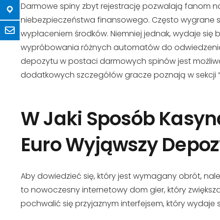
Darmowe spiny zbyt rejestrację pozwalają fanom na
niebezpieczeństwa finansowego. Często wygrane s
wypłaceniem środków. Niemniej jednak, wydaje się 
wypróbowania różnych automatów do odwiedzenia 
depozytu w postaci darmowych spinów jest możliwo
dodatkowych szczegółów gracze poznają w sekcji “Bo
W Jaki Sposób Kasyn
Euro Wyjąwszy Depoz
Aby dowiedzieć się, który jest wymagany obrót, nale
to nowoczesny internetowy dom gier, który zwiększa
pochwalić się przyjaznym interfejsem, który wydaje