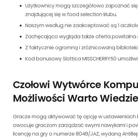
Użytkownicy mogą szczegółowo zapoznać się wr
znajdującej się w food selection klubu.
Naszym według nie zaakceptować są 1 aczkolw
Zachęcająco wygląda także oferta powitalna 
Z faktycznie ogromną i zróżnicowaną bibliotek
Kod bonusowy Slottica MISSCHERRY50 umożliwia
Czołowi Wytwórce Komput
Możliwości Warto Wiedzi
Gracze mogą aktywować tę opcję w ustawieniach ko
owocuje graczom zarządzać swymi nawykami i pow
licencję na gry o numerze 8048/JAZ, wydaną Antill