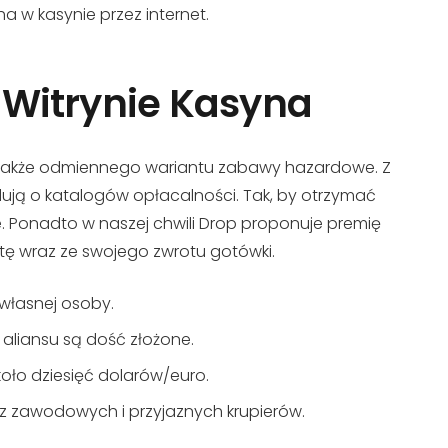
 w kasynie przez internet.
 Witrynie Kasyna
a także odmiennego wariantu zabawy hazardowe. Z
ją o katalogów opłacalności. Tak, by otrzymać
. Ponadto w naszej chwili Drop proponuje premię
tę wraz ze swojego zwrotu gotówki.
 własnej osoby.
aliansu są dość złożone.
oło dziesięć dolarów/euro.
rzez zawodowych i przyjaznych krupierów.