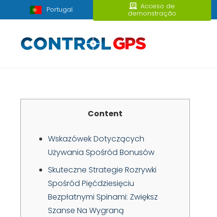
Acceso de
Portugal
demonstração
Content
Wskazówek Dotyczących
Używania Spośród Bonusów
Skuteczne Strategie Rozrywki
Spośród Pięćdziesięciu
Bezpłatnymi Spinami: Zwiększ
Szanse Na Wygraną