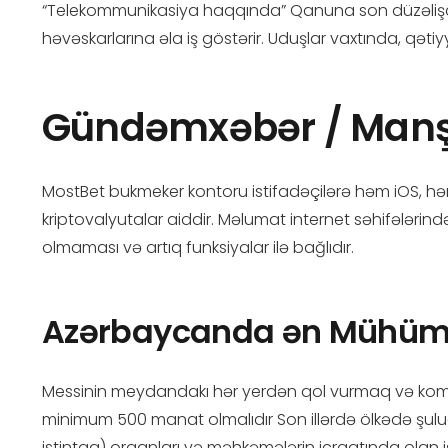
“Telekommunikasiya haqqında” Qanuna son düzəlişdə
həvəskarlarına əla iş göstərir. Uduşlar vaxtında, qət
Gündəmxəbər / Manş
MostBet bukmeker kontoru istifadəçilərə həm iOS, həm 
kriptovalyutalar aiddir. Məlumat internet səhifələrind
olmaması və artıq funksiyalar ilə bağlıdır.
Azərbaycanda ən Mühüm 
Messinin meydandakı hər yerdən qol vurmaq və koman
minimum 500 manat olmalıdır Son illərdə ölkədə şulu
istintaq) orqanları və məhkəmələrin icraatında olan i