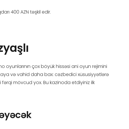
ı 400 AZN təşkil edir.
yaşlı
no oyunlarının çox böyük hissəsi ani oyun rejimini
kaya və vahid daha bax: cəzbedici xüsusiyyətlərə
fərqi mövcud yox. Bu kazinoda etdiyiniz ilk
ləyəcək