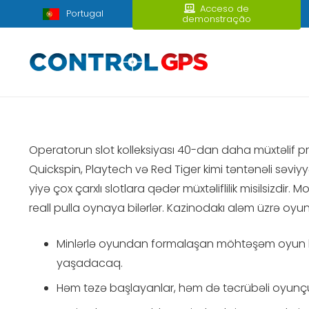
Acceso de
Portugal
demonstração
Operatorun slot kolleksiyası 40-dan daha müxtəlif pro
Quickspin, Playtech və Red Tiger kimi təntənəli səviyy
yiyə çox çarxlı slotlara qədər müxtəliflilik misilsizd
reall pulla oynaya bilərlər. Kazinodakı aləm üzrə oyunç
Minlərlə oyundan formalaşan möhtəşəm oyun katal
yaşadacaq.
Həm təzə başlayanlar, həm də təcrübəli oyunçula