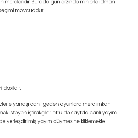
 mərcləridir. Burada gün ərzində minlərlə idman
n seçimi mövcuddur.
daxildir.
lərlə yanaşı canlı gedən oyunlara mərc imkanı
k istəyən iştirakçılar ötrü də saytda canlı yayım
də yerləşdirilmiş yayım düyməsinə klikləməklə