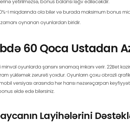
rinə yetirilməzsə, bonus balansı ləğv ediləcəkdir.
%-I miqdarında ola bilər və burada maksimum bonus miqdar
 zamanı oynanan oyunlardan biridir.
də 60 Qoca Ustadan Az
i minval oyunlarda şansını sınamaq imkanı verir. 22Bet kazi
am yükləmək zərurəti yoxdur. Oyunların çoxu obrazli qrafi
mobil versiyası arasında hər hansı nəzərəçarpan keyfiyyəti 
onus əldə edə bilərsiniz.
baycanın Layihələrini Dəstək