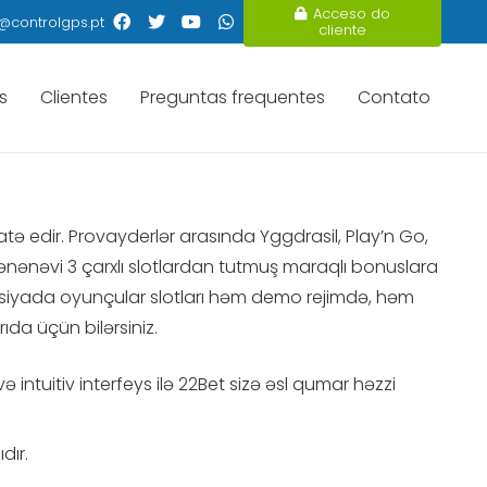
Acceso do
@controlgps.pt
cliente
s
Clientes
Preguntas frequentes
Contato
tə edir. Provayderlər arasında Yggdrasil, Play’n Go,
ə ənənəvi 3 çarxlı slotlardan tutmuş maraqlı bonuslara
 versiyada oyunçular slotları həm demo rejimdə, həm
ıda üçün bilərsiniz.
ntuitiv interfeys ilə 22Bet sizə əsl qumar həzzi
dır.