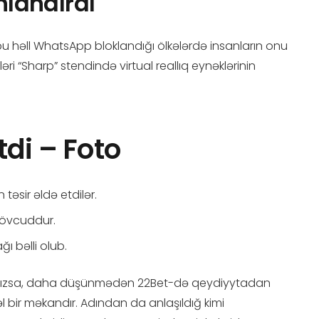
landırdı
u həll WhatsApp bloklandığı ölkələrdə insanların onu
i “Sharp” stendində virtual reallıq eynəklərinin
tdi – Foto
təsir əldə etdilər.
mövcuddur.
ı bəlli olub.
rırsınızsa, daha düşünmədən 22Bet-də qeydiyytadan
l bir məkandır. Adından da anlaşıldığ kimi