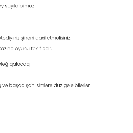
y sayıla bilməz.
yiniz şifrəni daxil etməlisiniz.
zino oyunu təklif edir.
bləğ qalacaq.
və başqa şah isimlərə düz gələ bilərlər.