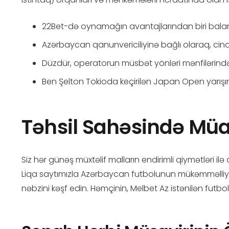
22Bet-də oynamağın avantajlarından biri balansı
Azərbaycan qanunvericiliyinə bağlı olaraq, cin
Düzdür, operatorun müsbət yönləri mənfilərində
Ben Şelton Tokioda keçirilən Japan Open yarışın
Təhsil Sahəsində Müas
Siz hər günəş müxtəlif malların endirimli qiymətləri il
Liqa saytımızla Azərbaycan futbolunun mükəmməlliyinin
nəbzini kəşf edin. Həmçinin, Melbet Az istənilən futb