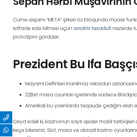
Sepah Hərbi Müşavirinin 
Cümə axşamı “META” şirkəti öz bloqunda müasir funks
istifadə edə bilməsi üçün
aviatrix təsadüfi
nəzərdə tut
prototipini gördülər.
Prezident Bu Ifa Başçı
Mayami Delfinləri inanılmaz rekordun astanasında
22Bet masa oyunları içərisində sadəcə Blackja
Amerikalı bu yaxınlarda təqaüdə çıxdığını elan e
Qeyd edək ki, kazinonun saytı qədər mobil tətbiqləri
keçə bilərsiniz. Slot, masa və obrazli kazino oyunlar