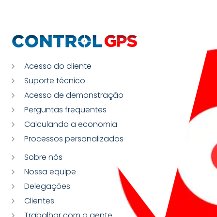
Acesso do cliente
Suporte técnico
Acesso de demonstração
Perguntas frequentes
Calculando a economia
Processos personalizados
Sobre nós
Nossa equipe
Delegações
Clientes
Trabalhar com a gente