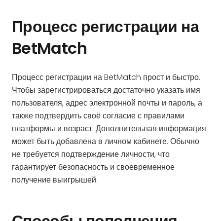
Процесс регистрации на
BetMatch
Процесс регистрации на BetMatch прост и быстро.
Чтобы зарегистрироваться достаточно указать имя
пользователя, адрес электронной почты и пароль, а
также подтвердить своё согласие с правилами
платформы и возраст. Дополнительная информация
может быть добавлена в личном кабинете. Обычно
не требуется подтверждение личности, что
гарантирует безопасность и своевременное
получение выигрышей.
Способы пополнения