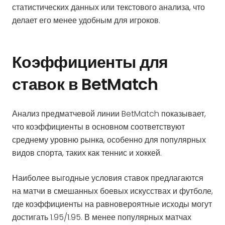
статистических данных или текстового анализа, что
делает его менее удобным для игроков.
Коэффициенты для
ставок в BetMatch
Анализ предматчевой линии BetMatch показывает,
что коэффициенты в основном соответствуют
среднему уровню рынка, особенно для популярных
видов спорта, таких как теннис и хоккей.
Наиболее выгодные условия ставок предлагаются
на матчи в смешанных боевых искусствах и футболе,
где коэффициенты на равновероятные исходы могут
достигать 1.95/1.95. В менее популярных матчах