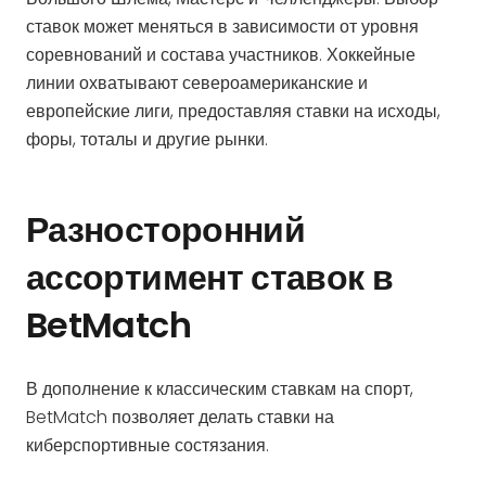
ставок может меняться в зависимости от уровня
соревнований и состава участников. Хоккейные
линии охватывают североамериканские и
европейские лиги, предоставляя ставки на исходы,
форы, тоталы и другие рынки.
Разносторонний
ассортимент ставок в
BetMatch
В дополнение к классическим ставкам на спорт,
BetMatch позволяет делать ставки на
киберспортивные состязания.