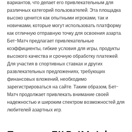
вариантов, что делает его привлекательным для
различных категорий пользователей. Эта площадка
высоко ценится как опытными игроками, так и
новичками, которые могут использовать платформу
как отличную отправную точку для освоения азарта.
Бет-Матч предлагает привлекательные
коэффициенты, гибкие условия для игры, продукты
высокого качества и срочную обработку платежей.
Для участия в спортивных ставках и других
развлекательных предложениях, требующих
финансовых вложений, необходимо
зарегистрироваться на сайте. Таким образом, Бет-
Матч продолжает привлекать внимание своей
надежностью и широким спектром возможностей для
любителей азартных игр.