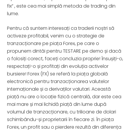
fix” , este cea mai simplă metoda de trading din
lume.
Pentru că suntem interesați ca traderii noștri să
activeze profitabil, venim cu o strategie de
tranzacționare pe piața Forex, pe care o
propunem dintăi pentru TESTARE pe demo și dacă
o folosiți corect, faceți concluzia proprie! Însușiți-o,
respectați-o și profitați din evoluția activelor
bursiere! Forex (FX) se referă la piața globală
electronică pentru tranzacționarea valutelor
internaționale și a derivaților valutari. Această
piață nu are o locație fizică centrală, dar este cea
mai mare și mai lichidă piață din lume după
volumul de tranzacționare, cu trilioane de dolari
schimbându-și proprietarii în fiecare zi. În piața
Forex, un profit sau o pierdere rezultă din diferența