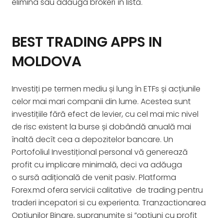
elimina sau adăuga brokeri în listă.
BEST TRADING APPS IN
MOLDOVA
Investiți pe termen mediu și lung în ETFs și acțiunile
celor mai mari companii din lume. Acestea sunt
investițiile fără efect de levier, cu cel mai mic nivel
de risc existent la burse și dobândă anuală mai
înaltă decît cea a depozitelor bancare. Un
Portofoliul Investițional personal vă generează
profit cu implicare minimală, deci va adăuga
o sursă adițională de venit pasiv. Platforma
Forex.md ofera servicii calitative de trading pentru
traderi incepatori si cu experienta. Tranzactionarea
Optiunilor Binare, supranumite si ”optiuni cu profit