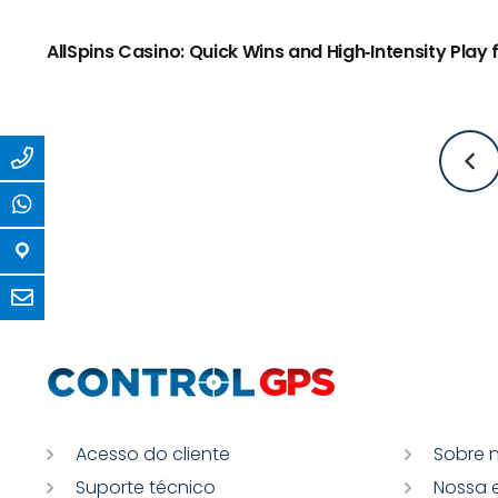
AllSpins Casino: Quick Wins and High‑Intensity Pla
Navegación
de
entradas
Acesso do cliente
Sobre 
Suporte técnico
Nossa 