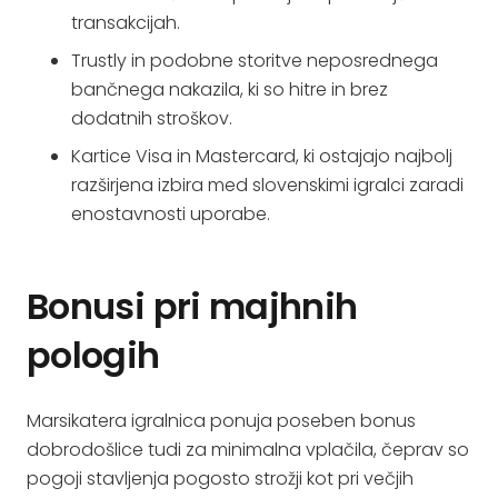
transakcijah.
Trustly in podobne storitve neposrednega
bančnega nakazila, ki so hitre in brez
dodatnih stroškov.
Kartice Visa in Mastercard, ki ostajajo najbolj
razširjena izbira med slovenskimi igralci zaradi
enostavnosti uporabe.
Bonusi pri majhnih
pologih
Marsikatera igralnica ponuja poseben bonus
dobrodošlice tudi za minimalna vplačila, čeprav so
pogoji stavljenja pogosto strožji kot pri večjih