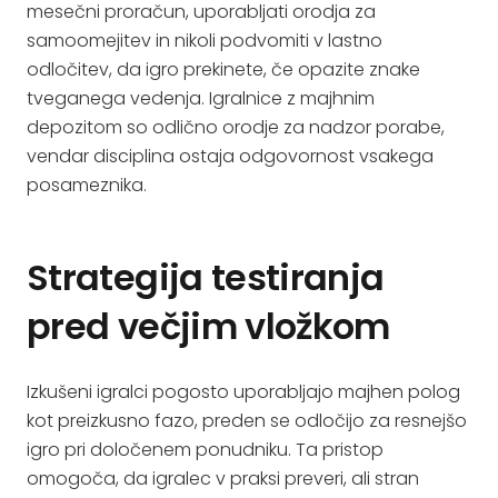
mesečni proračun, uporabljati orodja za
samoomejitev in nikoli podvomiti v lastno
odločitev, da igro prekinete, če opazite znake
tveganega vedenja. Igralnice z majhnim
depozitom so odlično orodje za nadzor porabe,
vendar disciplina ostaja odgovornost vsakega
posameznika.
Strategija testiranja
pred večjim vložkom
Izkušeni igralci pogosto uporabljajo majhen polog
kot preizkusno fazo, preden se odločijo za resnejšo
igro pri določenem ponudniku. Ta pristop
omogoča, da igralec v praksi preveri, ali stran