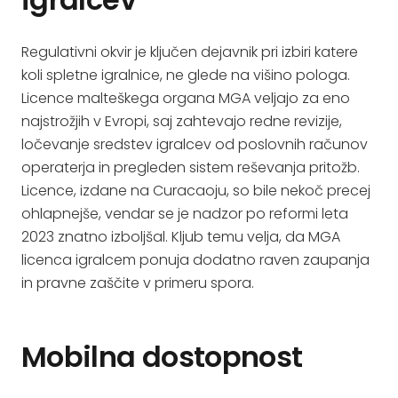
Regulativni okvir je ključen dejavnik pri izbiri katere
koli spletne igralnice, ne glede na višino pologa.
Licence malteškega organa MGA veljajo za eno
najstrožjih v Evropi, saj zahtevajo redne revizije,
ločevanje sredstev igralcev od poslovnih računov
operaterja in pregleden sistem reševanja pritožb.
Licence, izdane na Curacaoju, so bile nekoč precej
ohlapnejše, vendar se je nadzor po reformi leta
2023 znatno izboljšal. Kljub temu velja, da MGA
licenca igralcem ponuja dodatno raven zaupanja
in pravne zaščite v primeru spora.
Mobilna dostopnost