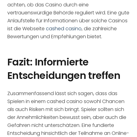
achten, ob das Casino durch eine
vertrauenswürdige Behörde reguliert wird. Eine gute
Anlaufstelle für Informationen über solche Casinos
ist die Webseite
cashed casino
, die zahlreiche
Bewertungen und Empfehlungen bietet.
Fazit: Informierte
Entscheidungen treffen
Zusammenfassend lässt sich sagen, dass das
Spielen in einem cashed casino sowohl Chancen
als auch Risiken mit sich bringt. Spieler sollten sich
der Annehmlichkeiten bewusst sein, aber auch die
Gefahren nicht unterschätzen. Eine fundierte
Entscheidung hinsichtlich der Teilnahme an Online-