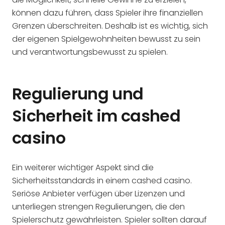
können dazu führen, dass Spieler ihre finanziellen
Grenzen überschreiten. Deshalb ist es wichtig, sich
der eigenen Spielgewohnheiten bewusst zu sein
und verantwortungsbewusst zu spielen.
Regulierung und
Sicherheit im cashed
casino
Ein weiterer wichtiger Aspekt sind die
Sicherheitsstandards in einem cashed casino.
Seriöse Anbieter verfügen über Lizenzen und
unterliegen strengen Regulierungen, die den
Spielerschutz gewährleisten. Spieler sollten darauf