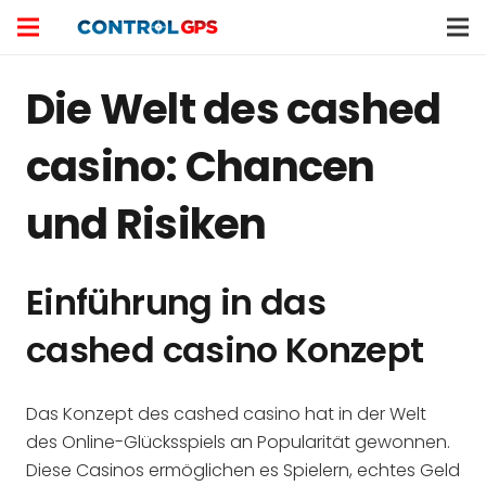
Die Welt des cashed
casino: Chancen
und Risiken
Einführung in das
cashed casino Konzept
Das Konzept des cashed casino hat in der Welt
des Online-Glücksspiels an Popularität gewonnen.
Diese Casinos ermöglichen es Spielern, echtes Geld