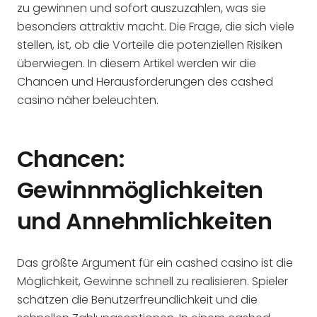
zu gewinnen und sofort auszuzahlen, was sie
besonders attraktiv macht. Die Frage, die sich viele
stellen, ist, ob die Vorteile die potenziellen Risiken
überwiegen. In diesem Artikel werden wir die
Chancen und Herausforderungen des cashed
casino näher beleuchten.
Chancen:
Gewinnmöglichkeiten
und Annehmlichkeiten
Das größte Argument für ein cashed casino ist die
Möglichkeit, Gewinne schnell zu realisieren. Spieler
schätzen die Benutzerfreundlichkeit und die