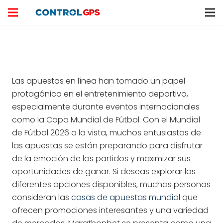
Las apuestas en línea han tomado un papel
protagónico en el entretenimiento deportivo,
especialmente durante eventos internacionales
como la Copa Mundial de Fútbol. Con el Mundial
de Fútbol 2026 a la vista, muchos entusiastas de
las apuestas se están preparando para disfrutar
de la emoción de los partidos y maximizar sus
oportunidades de ganar. Si deseas explorar las
diferentes opciones disponibles, muchas personas
consideran las
casas de apuestas mundial
que
ofrecen promociones interesantes y una variedad