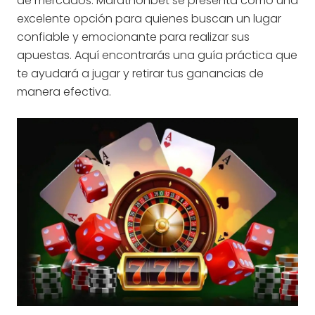
de mercados. Marathonbet se presenta como una
excelente opción para quienes buscan un lugar
confiable y emocionante para realizar sus
apuestas. Aquí encontrarás una guía práctica que
te ayudará a jugar y retirar tus ganancias de
manera efectiva.