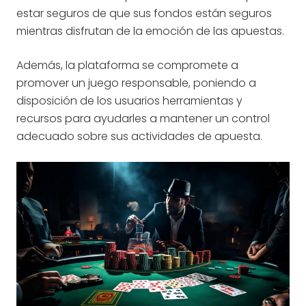
estar seguros de que sus fondos están seguros
mientras disfrutan de la emoción de las apuestas.
Además, la plataforma se compromete a
promover un juego responsable, poniendo a
disposición de los usuarios herramientas y
recursos para ayudarles a mantener un control
adecuado sobre sus actividades de apuesta.