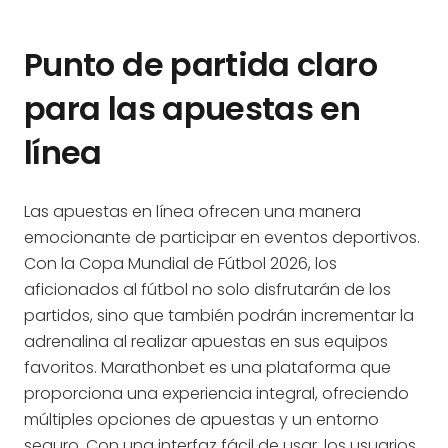
Punto de partida claro
para las apuestas en
línea
Las apuestas en línea ofrecen una manera
emocionante de participar en eventos deportivos.
Con la Copa Mundial de Fútbol 2026, los
aficionados al fútbol no solo disfrutarán de los
partidos, sino que también podrán incrementar la
adrenalina al realizar apuestas en sus equipos
favoritos. Marathonbet es una plataforma que
proporciona una experiencia integral, ofreciendo
múltiples opciones de apuestas y un entorno
seguro. Con una interfaz fácil de usar, los usuarios