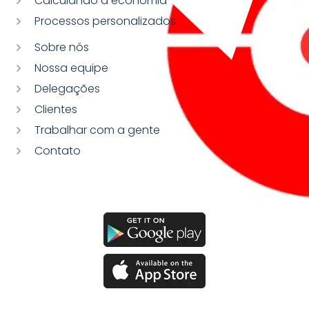
Calculando a economia
Processos personalizados
Sobre nós
Nossa equipe
Delegações
Clientes
Trabalhar com a gente
Contato