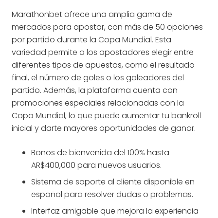
Marathonbet ofrece una amplia gama de
mercados para apostar, con más de 50 opciones
por partido durante la Copa Mundial. Esta
variedad permite a los apostadores elegir entre
diferentes tipos de apuestas, como el resultado
final, el número de goles o los goleadores del
partido. Además, la plataforma cuenta con
promociones especiales relacionadas con la
Copa Mundial, lo que puede aumentar tu bankroll
inicial y darte mayores oportunidades de ganar.
Bonos de bienvenida del 100% hasta
AR$400,000 para nuevos usuarios.
Sistema de soporte al cliente disponible en
español para resolver dudas o problemas.
Interfaz amigable que mejora la experiencia