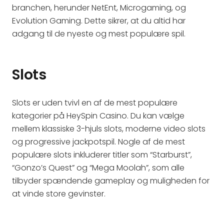
branchen, herunder NetEnt, Microgaming, og
Evolution Gaming. Dette sikrer, at du altid har
adgang til de nyeste og mest populære spil.
Slots
Slots er uden tvivl en af de mest populære
kategorier på HeySpin Casino. Du kan vælge
mellem klassiske 3-hjuls slots, moderne video slots
og progressive jackpotspil. Nogle af de mest
populære slots inkluderer titler som “Starburst”,
“Gonzo’s Quest” og “Mega Moolah”, som alle
tilbyder spændende gameplay og muligheden for
at vinde store gevinster.