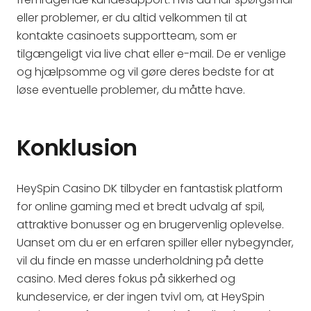
eller problemer, er du altid velkommen til at
kontakte casinoets supportteam, som er
tilgængeligt via live chat eller e-mail. De er venlige
og hjælpsomme og vil gøre deres bedste for at
løse eventuelle problemer, du måtte have.
Konklusion
HeySpin Casino DK tilbyder en fantastisk platform
for online gaming med et bredt udvalg af spil,
attraktive bonusser og en brugervenlig oplevelse.
Uanset om du er en erfaren spiller eller nybegynder,
vil du finde en masse underholdning på dette
casino. Med deres fokus på sikkerhed og
kundeservice, er der ingen tvivl om, at HeySpin