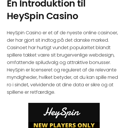
En Introduktion til
HeySpin Casino
HeySpin Casino er et af de nyeste online casinoer,
der har gjort sit indtog på det danske marked.
Casinoet har hurtigt vundet popularitet blandt
spillere takket være sit brugervenlige webdesign,
omfattende spiludvalg og attraktive bonusser.
HeySpin er licenseret og reguleret af de relevante
myndigheder, hvilket betyder, at du kan spille med
ro i sindet, velvidende at dine data er sikre og at
spillene er retfærdige.