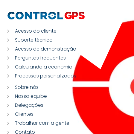
Acesso do cliente
Suporte técnico
Acesso de demonstração
Perguntas frequentes
Calculando a economia
Processos personalizados
Sobre nós
Nossa equipe
Delegações
Clientes
Trabalhar com a gente
Contato