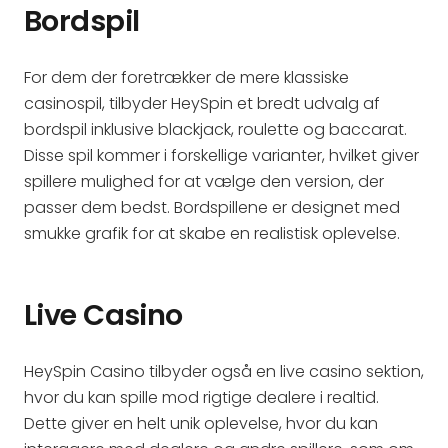
Bordspil
For dem der foretrækker de mere klassiske
casinospil, tilbyder HeySpin et bredt udvalg af
bordspil inklusive blackjack, roulette og baccarat.
Disse spil kommer i forskellige varianter, hvilket giver
spillere mulighed for at vælge den version, der
passer dem bedst. Bordspillene er designet med
smukke grafik for at skabe en realistisk oplevelse.
Live Casino
HeySpin Casino tilbyder også en live casino sektion,
hvor du kan spille mod rigtige dealere i realtid.
Dette giver en helt unik oplevelse, hvor du kan