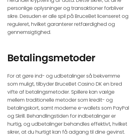
herunder kryptering af data. Dette sikrer, at dine
personlige oplysninger og transaktioner forbliver
sikre. Desuden er alle spil på BruceBet licenseret og
reguleret, hvilket garanterer retfærdighed og
gennemsigtighed.
Betalingsmetoder
For at gøre ind- og udbetalinger så bekvemme
som muligt, tilbyder BruceBet Casino DK en bred
vifte af betalingsmetoder. Spillere kan vælge
mellem traditionelle metoder som kredit- og
betalingskort, samt moderne e-wallets som PayPal
og Skrill. Behandlingstiden for indbetalinger er
hurtig, og udbetalinger behandles effektivt, hvilket
sikrer, at du hurtigt kan få adgang til dine gevinst.