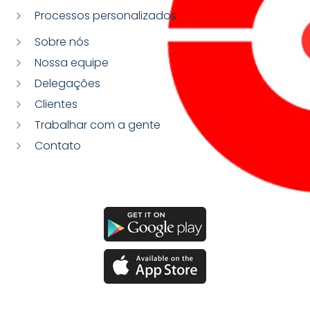
Processos personalizados
Sobre nós
Nossa equipe
Delegações
Clientes
Trabalhar com a gente
Contato