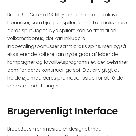
BruceBet Casino DK tilbyder en række attraktive
bonusser, som hjælper spillerne med at maksimere
deres spilbudget. Nye spillere kan se frem til en
velkomstbonus, der kan inkludere
indbetalingsbonusser samt gratis spins. Men også
eksisterende spillere kan nyde godt af løbende
kampagner og loyalitetsprogrammer, der belønner
dem for deres kontinuerlige spil. Det er vigtigt at
holde øje med deres promotionsside for at få de
seneste opdateringer.
Brugervenligt Interface
BruceBet’s hjemmeside er designet med