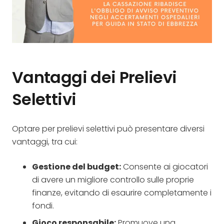
Vantaggi dei Prelievi
Selettivi
Optare per prelievi selettivi può presentare diversi
vantaggi, tra cui:
Gestione del budget:
Consente ai giocatori
di avere un migliore controllo sulle proprie
finanze, evitando di esaurire completamente i
fondi.
Gioco responsabile:
Promuove una