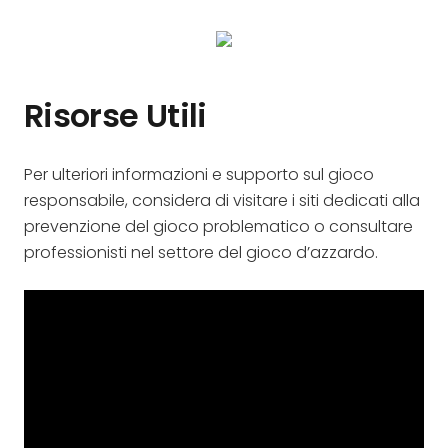
Risorse Utili
Per ulteriori informazioni e supporto sul gioco
responsabile, considera di visitare i siti dedicati alla
prevenzione del gioco problematico o consultare
professionisti nel settore del gioco d’azzardo.