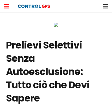
Prelievi Selettivi
Senza
Autoesclusione:
Tutto ciò che Devi
Sapere