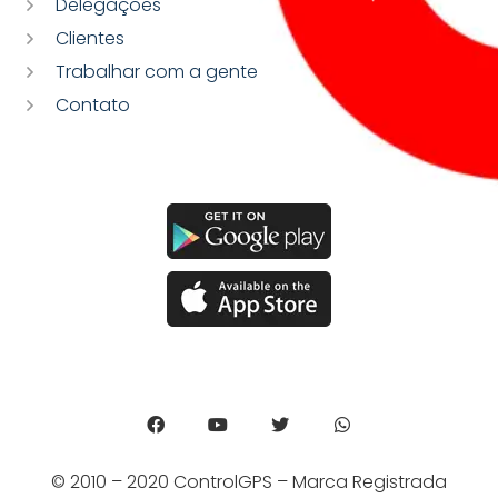
Delegações
Clientes
Trabalhar com a gente
Contato
© 2010 – 2020 ControlGPS – Marca Registrada