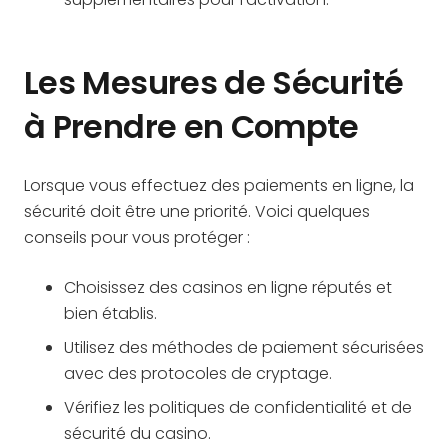
Les Mesures de Sécurité
à Prendre en Compte
Lorsque vous effectuez des paiements en ligne, la
sécurité doit être une priorité. Voici quelques
conseils pour vous protéger :
Choisissez des casinos en ligne réputés et
bien établis.
Utilisez des méthodes de paiement sécurisées
avec des protocoles de cryptage.
Vérifiez les politiques de confidentialité et de
sécurité du casino.