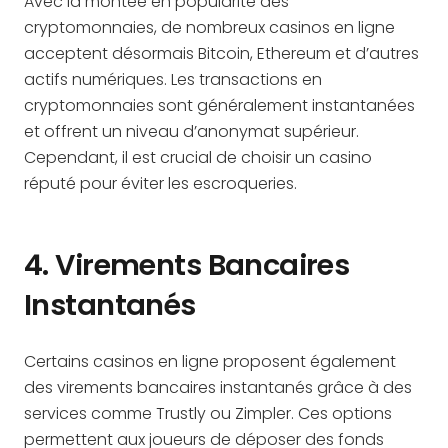
Avec la montée en popularité des
cryptomonnaies, de nombreux casinos en ligne
acceptent désormais Bitcoin, Ethereum et d’autres
actifs numériques. Les transactions en
cryptomonnaies sont généralement instantanées
et offrent un niveau d’anonymat supérieur.
Cependant, il est crucial de choisir un casino
réputé pour éviter les escroqueries.
4. Virements Bancaires
Instantanés
Certains casinos en ligne proposent également
des virements bancaires instantanés grâce à des
services comme Trustly ou Zimpler. Ces options
permettent aux joueurs de déposer des fonds