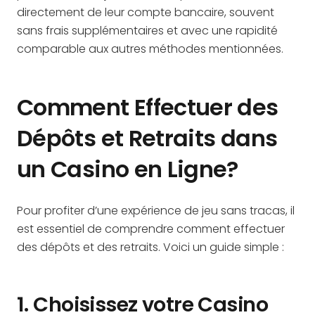
directement de leur compte bancaire, souvent
sans frais supplémentaires et avec une rapidité
comparable aux autres méthodes mentionnées.
Comment Effectuer des
Dépôts et Retraits dans
un Casino en Ligne?
Pour profiter d’une expérience de jeu sans tracas, il
est essentiel de comprendre comment effectuer
des dépôts et des retraits. Voici un guide simple :
1. Choisissez votre Casino