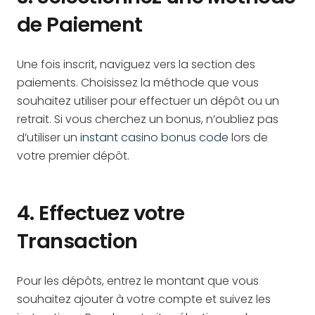
de Paiement
Une fois inscrit, naviguez vers la section des
paiements. Choisissez la méthode que vous
souhaitez utiliser pour effectuer un dépôt ou un
retrait. Si vous cherchez un bonus, n’oubliez pas
d’utiliser un
instant casino bonus code
lors de
votre premier dépôt.
4. Effectuez votre
Transaction
Pour les dépôts, entrez le montant que vous
souhaitez ajouter à votre compte et suivez les