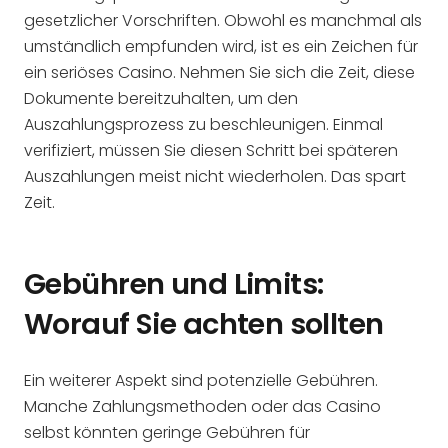
gesetzlicher Vorschriften. Obwohl es manchmal als
umständlich empfunden wird, ist es ein Zeichen für
ein seriöses Casino. Nehmen Sie sich die Zeit, diese
Dokumente bereitzuhalten, um den
Auszahlungsprozess zu beschleunigen. Einmal
verifiziert, müssen Sie diesen Schritt bei späteren
Auszahlungen meist nicht wiederholen. Das spart
Zeit.
Gebühren und Limits:
Worauf Sie achten sollten
Ein weiterer Aspekt sind potenzielle Gebühren.
Manche Zahlungsmethoden oder das Casino
selbst könnten geringe Gebühren für