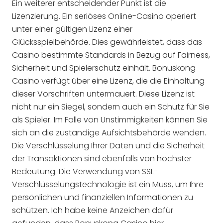
Ein weiterer entscheidender Punkt ist die
Lizenzierung. Ein seriöses Online-Casino operiert
unter einer gültigen Lizenz einer
Glücksspielbehörde. Dies gewährleistet, dass das
Casino bestimmte Standards in Bezug auf Fairness,
Sicherheit und Spielerschutz einhält. Bonuskong
Casino verfügt über eine Lizenz, die die Einhaltung
dieser Vorschriften untermauert. Diese Lizenz ist
nicht nur ein Siegel, sondern auch ein Schutz für Sie
als Spieler. Im Falle von Unstimmigkeiten können Sie
sich an die zuständige Aufsichtsbehörde wenden.
Die Verschlüsselung Ihrer Daten und die Sicherheit
der Transaktionen sind ebenfalls von höchster
Bedeutung. Die Verwendung von SSL-
Verschlüsselungstechnologie ist ein Muss, um Ihre
persönlichen und finanziellen Informationen zu
schützen. Ich habe keine Anzeichen dafür