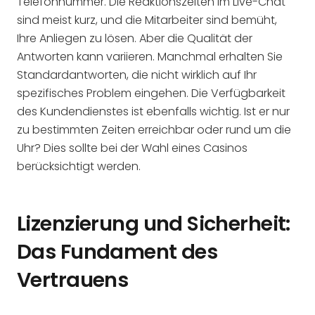
Telefonnummer. Die Reaktionszeiten im Live-Chat
sind meist kurz, und die Mitarbeiter sind bemüht,
Ihre Anliegen zu lösen. Aber die Qualität der
Antworten kann variieren. Manchmal erhalten Sie
Standardantworten, die nicht wirklich auf Ihr
spezifisches Problem eingehen. Die Verfügbarkeit
des Kundendienstes ist ebenfalls wichtig. Ist er nur
zu bestimmten Zeiten erreichbar oder rund um die
Uhr? Dies sollte bei der Wahl eines Casinos
berücksichtigt werden.
Lizenzierung und Sicherheit:
Das Fundament des
Vertrauens