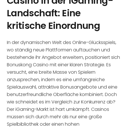
Casino in der iGaming-
Landschaft: Eine
kritische Einordnung
In der dynamischen Welt des Online-Glücksspiels,
wo ständig neue Plattformen auftauchen und
bestehende ihr Angebot erweitern, positioniert sich
Bonuskong Casino mit einer klaren Strategie. Es
versucht, eine breite Masse von Spielern
anzusprechen, indem es eine umfangreiche
Spielauswahl, attraktive Bonusangebote und eine
benutzerfreundliche Oberfläche kombiniert. Doch
wie schneidet es im Vergleich zur Konkurrenz ab?
Der iGaming-Markt ist hart umkämpft. Casinos
müssen sich durch mehr als nur eine große
Spielbibliothek oder einen hohen