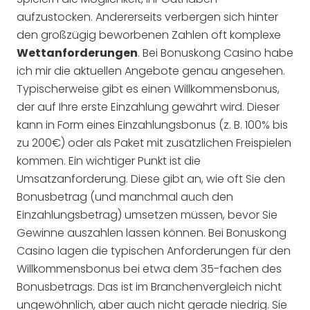
aufzustocken. Andererseits verbergen sich hinter
den großzügig beworbenen Zahlen oft komplexe
Wettanforderungen
. Bei Bonuskong Casino habe
ich mir die aktuellen Angebote genau angesehen.
Typischerweise gibt es einen Willkommensbonus,
der auf Ihre erste Einzahlung gewährt wird. Dieser
kann in Form eines Einzahlungsbonus (z. B. 100% bis
zu 200€) oder als Paket mit zusätzlichen Freispielen
kommen. Ein wichtiger Punkt ist die
Umsatzanforderung. Diese gibt an, wie oft Sie den
Bonusbetrag (und manchmal auch den
Einzahlungsbetrag) umsetzen müssen, bevor Sie
Gewinne auszahlen lassen können. Bei Bonuskong
Casino lagen die typischen Anforderungen für den
Willkommensbonus bei etwa dem 35-fachen des
Bonusbetrags. Das ist im Branchenvergleich nicht
ungewöhnlich, aber auch nicht gerade niedrig. Sie