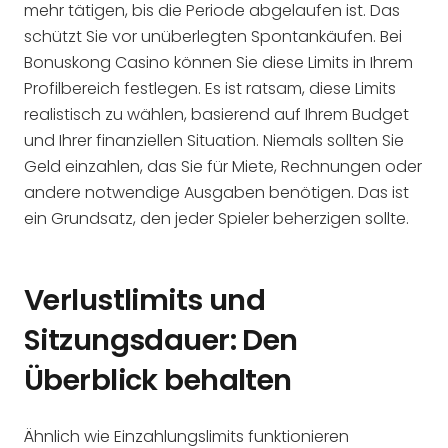
mehr tätigen, bis die Periode abgelaufen ist. Das
schützt Sie vor unüberlegten Spontankäufen. Bei
Bonuskong Casino können Sie diese Limits in Ihrem
Profilbereich festlegen. Es ist ratsam, diese Limits
realistisch zu wählen, basierend auf Ihrem Budget
und Ihrer finanziellen Situation. Niemals sollten Sie
Geld einzahlen, das Sie für Miete, Rechnungen oder
andere notwendige Ausgaben benötigen. Das ist
ein Grundsatz, den jeder Spieler beherzigen sollte.
Verlustlimits und
Sitzungsdauer: Den
Überblick behalten
Ähnlich wie Einzahlungslimits funktionieren