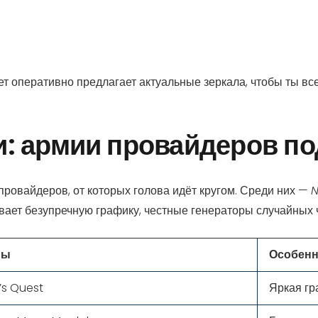
т оперативно предлагает актуальные зеркала, чтобы ты все
и: армии провайдеров п
ровайдеров, от которых голова идёт кругом. Среди них —
N
ивает безупречную графику, честные генераторы случайных
ры
Особенн
’s Quest
Яркая гр