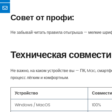
Совет от профи:
Не забывай читать правила отыгрыша — мелкие шри
Техническая совмести
Не важно, на каком устройстве вы — ПК, Mac, смарт
процесс лёгким и комфортным.
Устройство
Совмести
Windows / MacOS
100%