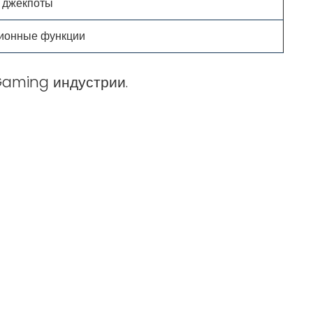
 джекпоты
ионные функции
Gaming индустрии.