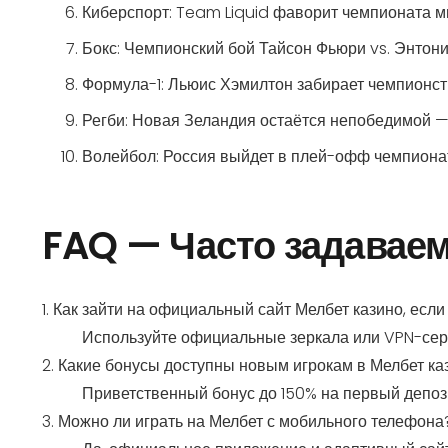
Киберспорт: Team Liquid фаворит чемпионата м
Бокс: Чемпионский бой Тайсон Фьюри vs. Энто
Формула-1: Льюис Хэмилтон забирает чемпионс
Регби: Новая Зеландия остаётся непобедимой 
Волейбол: Россия выйдет в плей-офф чемпион
FAQ — Часто задавае
1. Как зайти на официальный сайт Мелбет казино, есл
Используйте официальные зеркала или VPN-серв
2. Какие бонусы доступны новым игрокам в Мелбет ка
Приветственный бонус до 150% на первый депоз
3. Можно ли играть на Мелбет с мобильного телефона