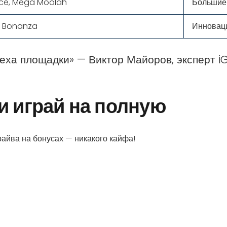
ce, Mega Moolah
Большие
t Bonanza
Инновац
пеха площадки» — Виктор Майоров, эксперт i
и играй на полную
драйва на бонусах — никакого кайфа!