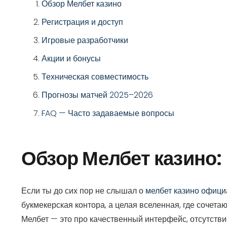
Обзор Мелбет казино
Регистрация и доступ
Игровые разработчики
Акции и бонусы
Техническая совместимость
Прогнозы матчей 2025–2026
FAQ — Часто задаваемые вопросы
Обзор Мелбет казино: 
Если ты до сих пор не слышал о
мелбет казино офици
букмекерская контора, а целая вселенная, где сочетают
Мелбет — это про качественный интерфейс, отсутствие