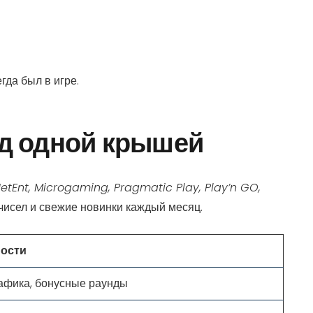
гда был в игре.
од одной крышей
etEnt, Microgaming, Pragmatic Play, Play’n GO,
 чисел и свежие новинки каждый месяц.
ости
афика, бонусные раунды